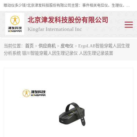
眼动仪多少钱?北京津发科技股份有限公司主营：事件相关电位仪、生理仪、肌电仪、脑电仪、皮电仪、眼动仪；是国家级高新技术企业、科技部认定的科技型中小企业和中关村高新技术企业，具备保密资格，具备自主进出口经营权；自主研发技术、产品与服务荣获多项省部级科学技术奖励、国家发明专利、国家软件著作权和省部级新技术新产品（服务）认证。
北京津发科技股份有限公司
Kingfar International Inc
当前位置：
首页
>
供应商机
>
皮电仪
> ErgoLAB智能穿戴人因生理
皮电仪
脑电仪
分析系统 银川智能穿戴人因生理记录仪 人因生理记录装置
肌电仪
生理仪
事件相关电位仪
眼动仪多少钱
行为观察与表情分析
动作捕捉与生物力学
情绪与生理记录
人机交互实验室
神经营销与消费行为实验
车俩与驾驶模拟