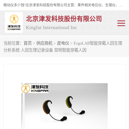
眼动仪多少钱?北京津发科技股份有限公司主营：事件相关电位仪、生理仪、肌电仪、脑电仪、皮电仪、眼动仪；是国家级高新技术企业、科技部认定的科技型中小企业和中关村高新技术企业，具备保密资格，具备自主进出口经营权；自主研发技术、产品与服务荣获多项省部级科学技术奖励、国家发明专利、国家软件著作权和省部级新技术新产品（服务）认证。
北京津发科技股份有限公司
Kingfar International Inc
当前位置：
首页
>
供应商机
>
皮电仪
> ErgoLAB智能穿戴人因生理
皮电仪
脑电仪
分析系统 人因生理记录设备 昆明智能穿戴人因
肌电仪
生理仪
事件相关电位仪
眼动仪多少钱
行为观察与表情分析
动作捕捉与生物力学
情绪与生理记录
人机交互实验室
神经营销与消费行为实验
车俩与驾驶模拟