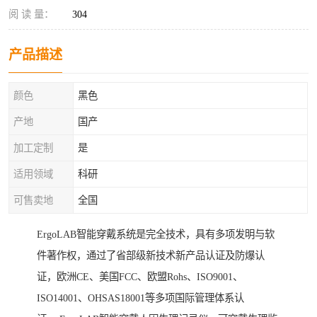
阅 读 量：
304
产品描述
颜色
黑色
产地
国产
加工定制
是
适用领域
科研
可售卖地
全国
ErgoLAB智能穿戴系统是完全技术，具有多项发明与软
件著作权，通过了省部级新技术新产品认证及防爆认
证，欧洲CE、美国FCC、欧盟Rohs、ISO9001、
ISO14001、OHSAS18001等多项国际管理体系认