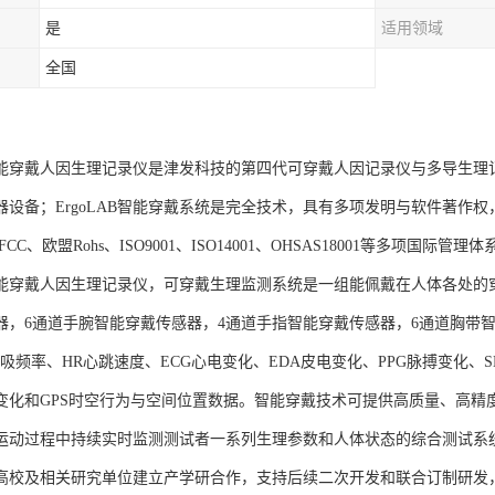
是
适用领域
全国
AB智能穿戴人因生理记录仪是津发科技的第四代可穿戴人因记录仪与多导生
器设备；ErgoLAB智能穿戴系统是完全技术，具有多项发明与软件著作
CC、欧盟Rohs、ISO9001、ISO14001、OHSAS18001等多项国际管理
AB智能穿戴人因生理记录仪，可穿戴生理监测系统是一组能佩戴在人体各处
器，6通道手腕智能穿戴传感器，4通道手指智能穿戴传感器，6通道胸带智
呼吸频率、HR心跳速度、ECG心电变化、EDA皮电变化、PPG脉搏变化
变化和GPS时空行为与空间位置数据。智能穿戴技术可提供高质量、高精
运动过程中持续实时监测测试者一系列生理参数和人体状态的综合测试系
高校及相关研究单位建立产学研合作，支持后续二次开发和联合订制研发