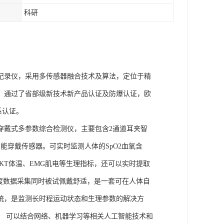
科研
理记录仪，采用多传感器融合技术及算法，定位于精
权，通过了省部级新技术新产品认证及防爆认证，欧
体系认证。
的穿戴式多参数综合检测仪，主要包含2通道耳夹智
能穿戴传感器。可实时监测人体的SpO2血氧含
、SKT体温、EMG肌电等生理指标，还可以实时提取
度数据采集同时被试佩戴舒适，是一套可在人体自
统，是监测长时程运动状态和生理参数的解决方
， 可以结合网络、机器学习等相关人工智能技术和