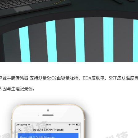
B可穿戴手腕传感器 支持测量SpO2血容量脉搏、EDA皮肤电、SKT皮肤
人因与生理记录仪。