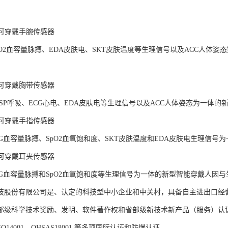
LAB可穿戴手腕传感器
pO2血容量脉搏、EDA皮肤电、SKT皮肤温度等生理信号以及ACC人体
LAB可穿戴胸带传感器
ESP呼吸、ECG心电、EDA皮肤电等生理信号以及ACC人体姿态为一体
LAB可穿戴手指传感器
PG血容量脉搏、SpO2血氧饱和度、SKT皮肤温度和EDA皮肤电生理信
LAB可穿戴耳夹传感器
PG血容量脉搏和SpO2血氧饱和度等生理信号为一体的新型智能穿戴人因
技股份有限公司是、认定的科技型中小企业和中关村，具备自主进出口经
部级科学技术奖励、发明、软件著作权和省部级新技术新产品（服务）认证；通过
、ISO14001、OHSAS18001 等多项国际认证和防爆认证。