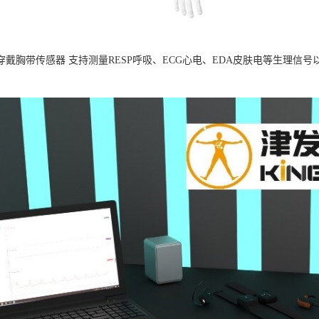
B可穿戴胸带传感器 支持测量RESP呼吸、ECG心电、EDA皮肤电等生理