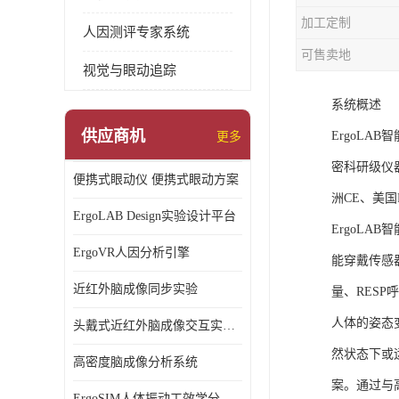
加工定制
人因测评专家系统
可售卖地
视觉与眼动追踪
系统概述
供应商机
ErgoL
更多
密科研级仪
便携式眼动仪 便携式眼动方案
洲CE、美国F
ErgoLAB Design实验设计平台
ErgoL
ErgoVR人因分析引擎
能穿戴传感
近红外脑成像同步实验
量、RESP
人体的姿态
头戴式近红外脑成像交互实验室
然状态下或
高密度脑成像分析系统
案。通过与
ErgoSIM人体振动工效学分析系统