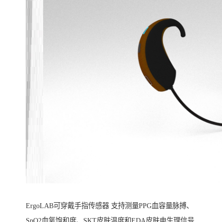
ErgoLAB可穿戴手指传感器 支持测量PPG血容量脉搏、
SpO2血氧饱和度、SKT皮肤温度和EDA皮肤电生理信号