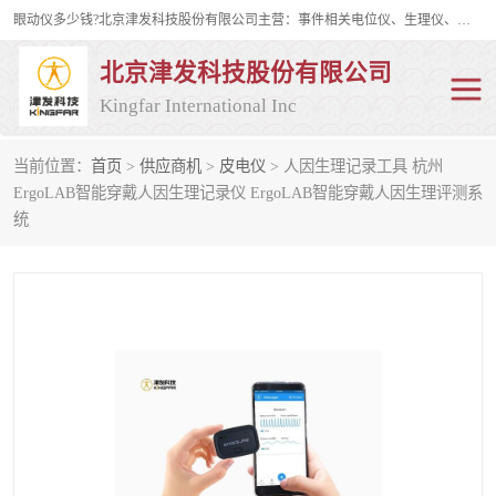
眼动仪多少钱?北京津发科技股份有限公司主营：事件相关电位仪、生理仪、肌电仪、脑电仪、皮电仪、眼动仪；是国家级高新技术企业、科技部认定的科技型中小企业和中关村高新技术企业，具备保密资格，具备自主进出口经营权；自主研发技术、产品与服务荣获多项省部级科学技术奖励、国家发明专利、国家软件著作权和省部级新技术新产品（服务）认证。
北京津发科技股份有限公司
Kingfar International Inc
当前位置：
首页
>
供应商机
>
皮电仪
> 人因生理记录工具 杭州
皮电仪
脑电仪
ErgoLAB智能穿戴人因生理记录仪 ErgoLAB智能穿戴人因生理评测系
统
肌电仪
生理仪
事件相关电位仪
眼动仪多少钱
行为观察与表情分析
动作捕捉与生物力学
情绪与生理记录
人机交互实验室
神经营销与消费行为实验
车俩与驾驶模拟