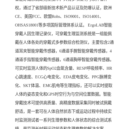
权，通过了省部级新技术新产品认证及防爆认证，欧洲
CE、美国FCC、欧盟Rohs、ISO9001、ISO14001、
OHSAS18001等多项国际管理体系认证。 ErgoLAB智能
穿戴人因生理记录仪，可穿戴生理监测系统是一组能佩
戴在人体各处的穿戴式多参数综合检测仪，主要包含2通
道耳夹智能穿戴传感器，6通道手腕智能穿戴传感器，4
通道手指智能穿戴传感器，6通道胸带智能穿戴传感器。
可实时监测人体的SpO2血氧含量、RESP呼吸频率、HR
心跳速度、ECG心电变化、EDA皮电变化、PPG脉搏变
化、SKT体温、EMG肌电等生理指标，还可以实时提取
人体的姿态变化和GPS时空行为与空间位置数据。智能
穿戴技术可提供高质量、高精度数据采集同时被试佩戴
舒适，是一套可在人体自然状态下或运动过程中持续实
时监测测试者一系列生理参数和人体状态的综合测试系
统，是监测长时程运动状态和生理参数的解决方案。