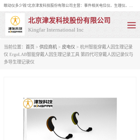
眼动仪多少钱?北京津发科技股份有限公司主营：事件相关电位仪、生理仪、肌电仪、脑电仪、皮电仪、眼动仪；是国家级高新技术企业、科技部认定的科技型中小企业和中关村高新技术企业，具备保密资格，具备自主进出口经营权；自主研发技术、产品与服务荣获多项省部级科学技术奖励、国家发明专利、国家软件著作权和省部级新技术新产品（服务）认证。
北京津发科技股份有限公司
Kingfar International Inc
当前位置：
首页
>
供应商机
>
皮电仪
> 杭州智能穿戴人因生理记录
皮电仪
脑电仪
仪 ErgoLAB智能穿戴人因生理记录工具 第四代可穿戴人因记录仪与
多导生理记录仪
肌电仪
生理仪
事件相关电位仪
眼动仪多少钱
行为观察与表情分析
动作捕捉与生物力学
情绪与生理记录
人机交互实验室
神经营销与消费行为实验
车俩与驾驶模拟