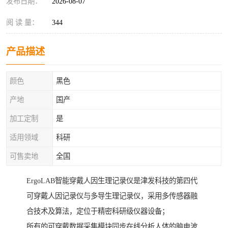
发布日期：
2026-08-07
阅 读 量：
344
产品描述
颜色
黑色
产地
国产
加工定制
是
适用领域
科研
可售卖地
全国
ErgoLAB智能穿戴人因生理记录仪是津发科技的第四代
可穿戴人因记录仪与多导生理记录仪，采用多传感器融
合技术及算法，定位于精密科研级仪器设备；
所有的可穿戴数据采集模块同步在线分析人体的脑电波