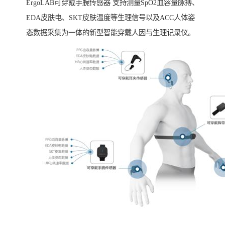
ErgoLAB可穿戴手腕传感器 支持测量SpO2血容量脉搏、
EDA皮肤电、SKT皮肤温度等生理信号以及ACC人体姿
态数据采集为一体的新型智能穿戴人因与生理记录仪。