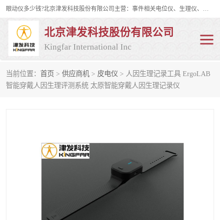
眼动仪多少钱?北京津发科技股份有限公司主营：事件相关电位仪、生理仪、肌电仪、脑电仪、皮电仪、眼动仪；是国家级高新技术企业、科技部认定的科技型中小企业和中关村高新技术企业，具备保密资格，具备自主进出口经营权；自主研发技术、产品与服务荣获多项省部级科学技术奖励、国家发明专利、国家软件著作权和省部级新技术新产品（服务）认证。
北京津发科技股份有限公司
Kingfar International Inc
当前位置：
首页
>
供应商机
>
皮电仪
> 人因生理记录工具 ErgoLAB
皮电仪
脑电仪
智能穿戴人因生理评测系统 太原智能穿戴人因生理记录仪
肌电仪
生理仪
事件相关电位仪
眼动仪多少钱
行为观察与表情分析
动作捕捉与生物力学
情绪与生理记录
人机交互实验室
神经营销与消费行为实验
车俩与驾驶模拟