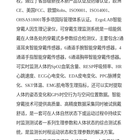
权，通过了省部级新技术新产品认证及防爆认证，欧洲
CE、美国FCC、欧盟Rohs、ISO9001、ISO14001、
OHSAS18001等多项国际管理体系认证。 ErgoLAB智能
穿戴人因生理记录仪，可穿戴生理监测系统是一组能佩
戴在人体各处的穿戴式多参数综合检测仪，主要包含2通
道耳夹智能穿戴传感器，6通道手腕智能穿戴传感器，4
通道手指智能穿戴传感器，6通道胸带智能穿戴传感器。
可实时监测人体的SpO2血氧含量、RESP呼吸频率、HR
心跳速度、ECG心电变化、EDA皮电变化、PPG脉搏变
化、SKT体温、EMG肌电等生理指标，还可以实时提取
人体的姿态变化和GPS时空行为与空间位置数据。智能
穿戴技术可提供高质量、高精度数据采集同时被试佩戴
舒适，是一套可在人体自然状态下或运动过程中持续实
时监测测试者一系列生理参数和人体状态的综合测试系
统，是监测长时程运动状态和生理参数的解决方案。