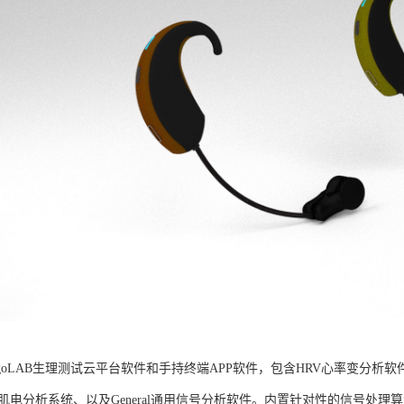
goLAB生理测试云平台软件和手持终端APP软件，包含HRV心率变分析软
G肌电分析系统、以及General通用信号分析软件。内置针对性的信号处