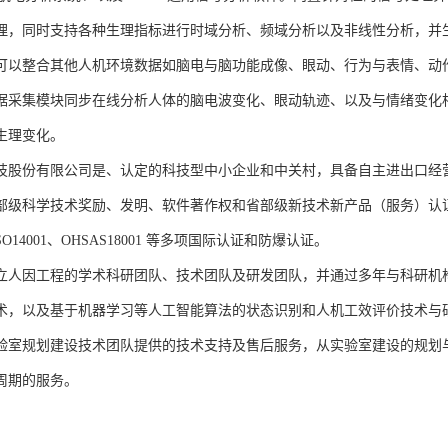
理，同时支持各种生理指标进行时域分析、频域分析以及非线性分析，并生成
可以整合其他人机环境数据如脑电与脑功能成像、眼动、行为与表情、动
据采集模块同步在线分析人体的脑电波变化、眼动轨迹、以及与情绪变化
生理变化。
技股份有限公司是、认定的科技型中小企业和中关村，具备自主进出口经
部级科学技术奖励、发明、软件著作权和省部级新技术新产品（服务）认证；通过
、ISO14001、OHSAS18001 等多项国际认证和防爆认证。
立人因工程的学术科研团队、技术团队及研发团队，并通过多年与科研机
术，以及基于机器学习等人工智能算法的状态识别和人机工效评价技术与
验室规划建设技术团队提供的技术支持及售后服务，从实验室建设的规划
周期的服务。