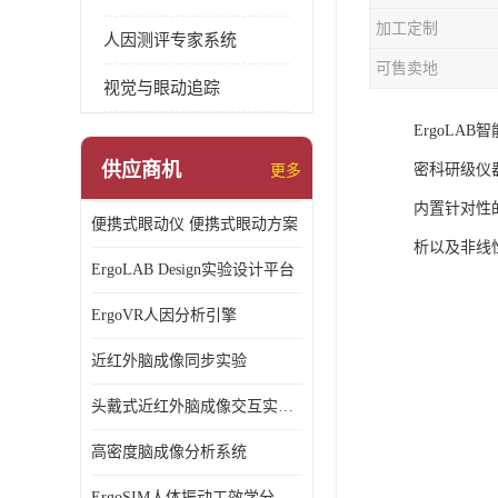
加工定制
人因测评专家系统
可售卖地
视觉与眼动追踪
ErgoL
供应商机
密科研级仪
更多
内置针对性
便携式眼动仪 便携式眼动方案
析以及非线
ErgoLAB Design实验设计平台
ErgoVR人因分析引擎
近红外脑成像同步实验
头戴式近红外脑成像交互实验室
高密度脑成像分析系统
ErgoSIM人体振动工效学分析系统