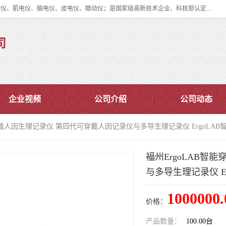
眼动仪多少钱?北京津发科技股份有限公司主营：事件相关电位仪、生理仪、肌电仪、脑电仪、皮电仪、眼动仪；是国家级高新技术企业、科技部认定的科技型中小企业和中关村高新技术企业，具备保密资格，具备自主进出口经营权；自主研发技术、产品与服务荣获多项省部级科学技术奖励、国家发明专利、国家软件著作权和省部级新技术新产品（服务）认证。
司
企业视频
公司介绍
公司动态
能穿戴人因生理记录仪 第四代可穿戴人因记录仪与多导生理记录仪 ErgoLA
福州ErgoLAB智
与多导生理记录仪 E
1000000.
价格：
产品数量：
100.00台