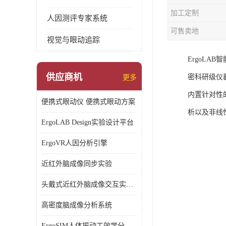
加工定制
人因测评专家系统
可售卖地
视觉与眼动追踪
ErgoL
供应商机
密科研级仪
更多
内置针对性
便携式眼动仪 便携式眼动方案
析以及非线
ErgoLAB Design实验设计平台
ErgoVR人因分析引擎
近红外脑成像同步实验
头戴式近红外脑成像交互实验室
高密度脑成像分析系统
ErgoSIM人体振动工效学分析系统