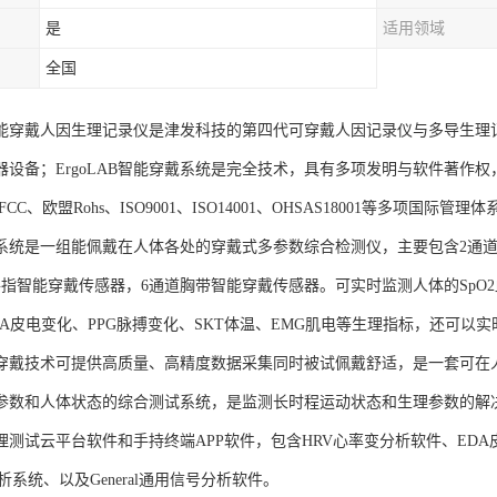
是
适用领域
全国
AB智能穿戴人因生理记录仪是津发科技的第四代可穿戴人因记录仪与多导生
器设备；ErgoLAB智能穿戴系统是完全技术，具有多项发明与软件著作
CC、欧盟Rohs、ISO9001、ISO14001、OHSAS18001等多项国际
系统是一组能佩戴在人体各处的穿戴式多参数综合检测仪，主要包含2通道
手指智能穿戴传感器，6通道胸带智能穿戴传感器。可实时监测人体的SpO2血
DA皮电变化、PPG脉搏变化、SKT体温、EMG肌电等生理指标，还可以
穿戴技术可提供高质量、高精度数据采集同时被试佩戴舒适，是一套可在
参数和人体状态的综合测试系统，是监测长时程运动状态和生理参数的解
B生理测试云平台软件和手持终端APP软件，包含HRV心率变分析软件、ED
析系统、以及General通用信号分析软件。