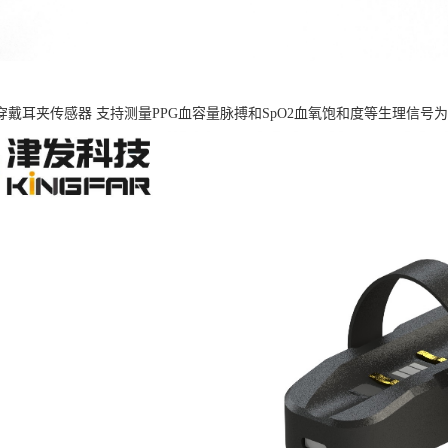
B可穿戴耳夹传感器 支持测量PPG血容量脉搏和SpO2血氧饱和度等生理