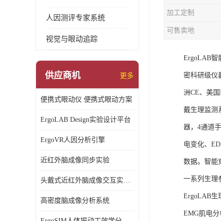
加工定制
人因测评专家系统
可售卖地
视觉与眼动追踪
ErgoL
供应商机
密科研级仪
更多
洲CE、美国F
便携式眼动仪 便携式眼动方案
戴生理监测
ErgoLAB Design实验设计平台
器，4通道
ErgoVR人因分析引擎
电变化、E
近红外脑成像同步实验
数据。智能
一系列生理
头戴式近红外脑成像交互实验室
ErgoLA
高密度脑成像分析系统
EMG肌电分
ErgoSIM人体振动工效学分析系统