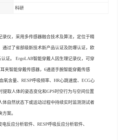
科研
理记录仪，采用多传感器融合技术及算法，定位于精
权，通过了省部级新技术新产品认证及防爆认证，欧
管理体系认证。 ErgoLAB智能穿戴人因生理记录仪，可穿
耳夹智能穿戴传感器，6通道手腕智能穿戴传感
氧含量、RESP呼吸频率、HR心跳速度、ECG心
实时提取人体的姿态变化和GPS时空行为与空间位置
人体自然状态下或运动过程中持续实时监测测试者
决方案。
A皮电反应分析软件、RESP呼吸反应分析软件、