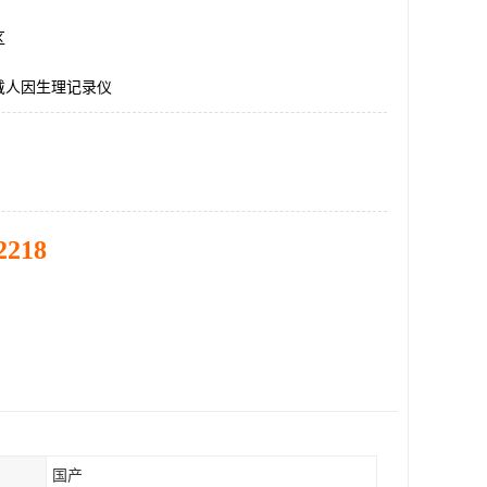
区
戴人因生理记录仪
2218
国产