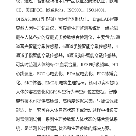
权，通过了省部级新技术新产品认证及防爆认证，欧洲
CE、美国FCC、欧盟Rohs、ISO9001、ISO14001、
OHSAS18001等多项国际管理体系认证。 ErgoLAB智能
穿戴人因生理记录仪，可穿戴生理监测系统是一组能佩
戴在人体各处的穿戴式多参数综合检测仪，主要包含2通
道耳夹智能穿戴传感器，6通道手腕智能穿戴传感器，4
通道手指智能穿戴传感器，6通道胸带智能穿戴传感器。
可实时监测人体的SpO2血氧含量、RESP呼吸频率、HR
心跳速度、ECG心电变化、EDA皮电变化、PPG脉搏变
化、SKT体温、EMG肌电等生理指标，还可以实时提取
人体的姿态变化和GPS时空行为与空间位置数据。智能
穿戴技术可提供高质量、高精度数据采集同时被试佩戴
舒适，是一套可在人体自然状态下或运动过程中持续实
时监测测试者一系列生理参数和人体状态的综合测试系
统，是监测长时程运动状态和生理参数的解决方案。