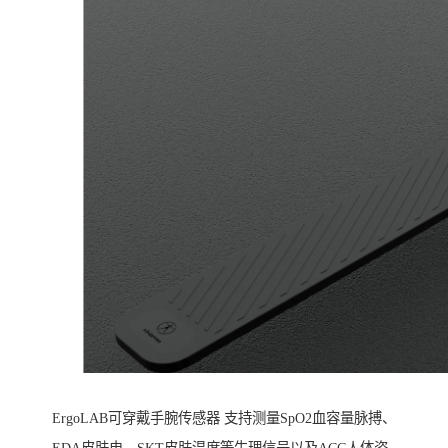
ErgoLAB可穿戴手腕传感器 支持测量SpO2血容量脉搏、