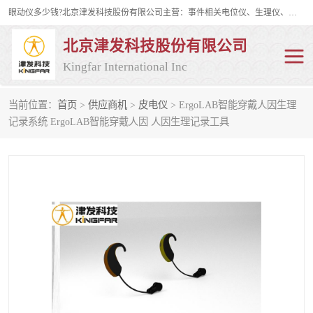
眼动仪多少钱?北京津发科技股份有限公司主营：事件相关电位仪、生理仪、肌电仪、脑电仪、皮电仪、眼动仪；是国家级高新技术企业、科技部认定的科技型中小企业和中关村高新技术企业，具备保密资格，具备自主进出口经营权；自主研发技术、产品与服务荣获多项省部级科学技术奖励、国家发明专利、国家软件著作权和省部级新技术新产品（服务）认证。
北京津发科技股份有限公司
Kingfar International Inc
当前位置：
首页
>
供应商机
>
皮电仪
> ErgoLAB智能穿戴人因生理
皮电仪
脑电仪
记录系统 ErgoLAB智能穿戴人因 人因生理记录工具
肌电仪
生理仪
事件相关电位仪
眼动仪多少钱
行为观察与表情分析
动作捕捉与生物力学
情绪与生理记录
人机交互实验室
神经营销与消费行为实验
车俩与驾驶模拟