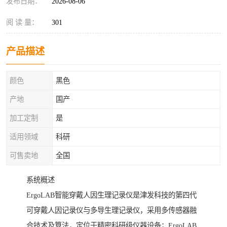
发布日期：
2026-08-06
阅 读 量：
301
产品描述
颜色
黑色
产地
国产
加工定制
是
适用领域
科研
可售卖地
全国
系统概述
ErgoLAB智能穿戴人因生理记录仪是津发科技的第四代
可穿戴人因记录仪与多导生理记录仪，采用多传感器融
合技术及算法，定位于精密科研级仪器设备；ErgoLAB