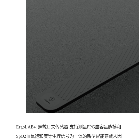
ErgoLAB可穿戴耳夹传感器 支持测量PPG血容量脉搏和
SpO2血氧饱和度等生理信号为一体的新型智能穿戴人因