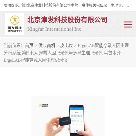
眼动仪多少钱?北京津发科技股份有限公司主营：事件相关电位仪、生理仪、肌电仪、脑电仪、皮电仪、眼动仪；是国家级高新技术企业、科技部认定的科技型中小企业和中关村高新技术企业，具备保密资格，具备自主进出口经营权；自主研发技术、产品与服务荣获多项省部级科学技术奖励、国家发明专利、国家软件著作权和省部级新技术新产品（服务）认证。
北京津发科技股份有限公司
Kingfar International Inc
当前位置：
首页
>
供应商机
>
皮电仪
> ErgoLAB智能穿戴人因生理
皮电仪
脑电仪
分析系统 第四代可穿戴人因记录仪与多导生理记录仪 乌鲁木齐
ErgoLAB智能穿戴人因生理记录仪
肌电仪
生理仪
事件相关电位仪
眼动仪多少钱
行为观察与表情分析
动作捕捉与生物力学
情绪与生理记录
人机交互实验室
神经营销与消费行为实验
车俩与驾驶模拟