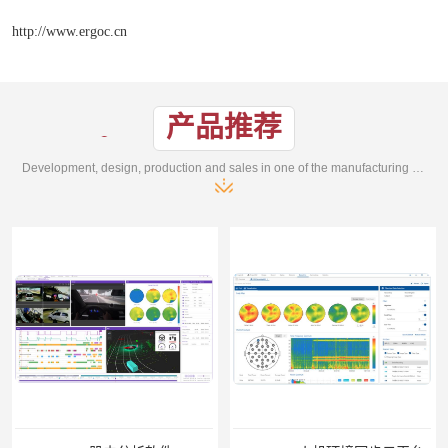
http://www.ergoc.cn
产品推荐
Development, design, production and sales in one of the manufacturing enterprises