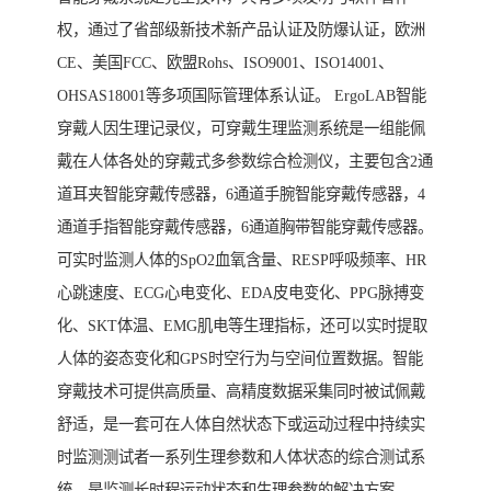
权，通过了省部级新技术新产品认证及防爆认证，欧洲
CE、美国FCC、欧盟Rohs、ISO9001、ISO14001、
OHSAS18001等多项国际管理体系认证。 ErgoLAB智能
穿戴人因生理记录仪，可穿戴生理监测系统是一组能佩
戴在人体各处的穿戴式多参数综合检测仪，主要包含2通
道耳夹智能穿戴传感器，6通道手腕智能穿戴传感器，4
通道手指智能穿戴传感器，6通道胸带智能穿戴传感器。
可实时监测人体的SpO2血氧含量、RESP呼吸频率、HR
心跳速度、ECG心电变化、EDA皮电变化、PPG脉搏变
化、SKT体温、EMG肌电等生理指标，还可以实时提取
人体的姿态变化和GPS时空行为与空间位置数据。智能
穿戴技术可提供高质量、高精度数据采集同时被试佩戴
舒适，是一套可在人体自然状态下或运动过程中持续实
时监测测试者一系列生理参数和人体状态的综合测试系
统，是监测长时程运动状态和生理参数的解决方案。