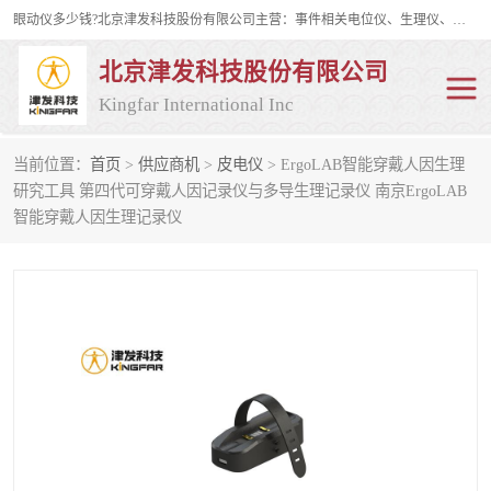
眼动仪多少钱?北京津发科技股份有限公司主营：事件相关电位仪、生理仪、肌电仪、脑电仪、皮电仪、眼动仪；是国家级高新技术企业、科技部认定的科技型中小企业和中关村高新技术企业，具备保密资格，具备自主进出口经营权；自主研发技术、产品与服务荣获多项省部级科学技术奖励、国家发明专利、国家软件著作权和省部级新技术新产品（服务）认证。
北京津发科技股份有限公司
Kingfar International Inc
当前位置：
首页
>
供应商机
>
皮电仪
> ErgoLAB智能穿戴人因生理
皮电仪
脑电仪
研究工具 第四代可穿戴人因记录仪与多导生理记录仪 南京ErgoLAB
智能穿戴人因生理记录仪
肌电仪
生理仪
事件相关电位仪
眼动仪多少钱
行为观察与表情分析
动作捕捉与生物力学
情绪与生理记录
人机交互实验室
神经营销与消费行为实验
车俩与驾驶模拟