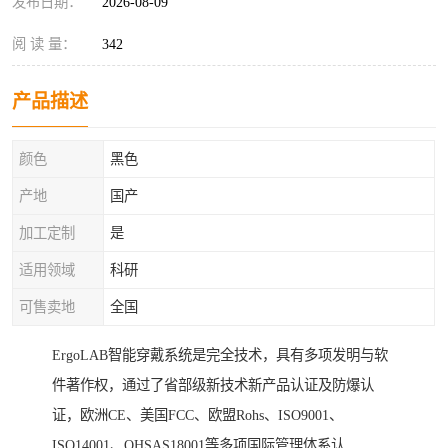
发布日期：
2026-08-09
阅 读 量：
342
产品描述
颜色
黑色
产地
国产
加工定制
是
适用领域
科研
可售卖地
全国
ErgoLAB智能穿戴系统是完全技术，具有多项发明与软
件著作权，通过了省部级新技术新产品认证及防爆认
证，欧洲CE、美国FCC、欧盟Rohs、ISO9001、
ISO14001、OHSAS18001等多项国际管理体系认