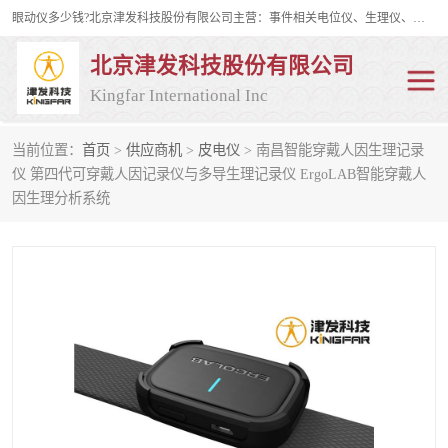
眼动仪多少钱?北京津发科技股份有限公司主营：事件相关电位仪、生理仪、肌电仪、脑电仪、皮电仪、眼动仪；是国家级高新技术企业、科技部认定的科技型中小企业和中关村高新技术企业，具备保密资格，具备自主进出口经营权；自主研发技术、产品与服务荣获多项省部级科学技术奖励、国家发明专利、国家软件著作权和省部级新技术新产品（服务）认证。
北京津发科技股份有限公司
Kingfar International Inc
当前位置：
首页
>
供应商机
>
皮电仪
> 南昌智能穿戴人因生理记录
皮电仪
脑电仪
仪 第四代可穿戴人因记录仪与多导生理记录仪 ErgoLAB智能穿戴人
因生理分析系统
肌电仪
生理仪
事件相关电位仪
眼动仪多少钱
行为观察与表情分析
动作捕捉与生物力学
情绪与生理记录
人机交互实验室
神经营销与消费行为实验
车俩与驾驶模拟