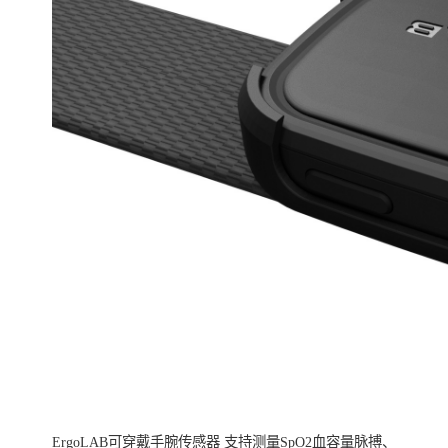
ErgoLAB可穿戴手腕传感器 支持测量SpO2血容量脉搏、