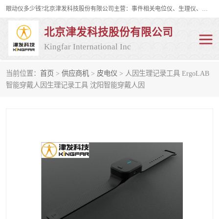
眼动仪多少钱?北京津发科技股份有限公司主营：事件相关电位仪、生理仪、肌电仪、脑电仪、皮电仪、眼动仪；是国家级高新技术企业、科技部认定的科技型中小企业和中关村高新技术企业，具备保密资格，具备自主进出口经营权；自主研发技术、产品与服务荣获多项省部级科学技术奖励、国家发明专利、国家软件著作权和省部级新技术新产品（服务）认证。
北京津发科技股份有限公司
Kingfar International Inc
当前位置：
首页
>
供应商机
>
皮电仪
> 人因生理记录工具 ErgoLAB
皮电仪
脑电仪
智能穿戴人因生理记录工具 沈阳智能穿戴人因
肌电仪
生理仪
事件相关电位仪
眼动仪多少钱
行为观察与表情分析
动作捕捉与生物力学
情绪与生理记录
人机交互实验室
神经营销与消费行为实验
车俩与驾驶模拟