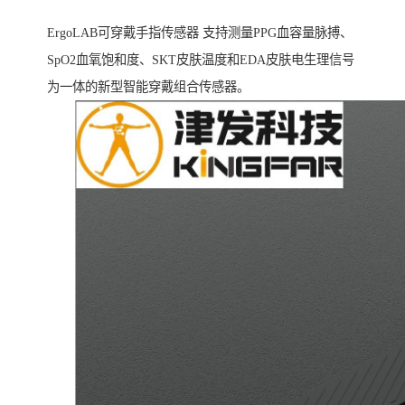
ErgoLAB可穿戴手指传感器 支持测量PPG血容量脉搏、
SpO2血氧饱和度、SKT皮肤温度和EDA皮肤电生理信号
为一体的新型智能穿戴组合传感器。