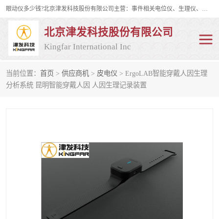
眼动仪多少钱?北京津发科技股份有限公司主营：事件相关电位仪、生理仪、肌电仪、脑电仪、皮电仪、眼动仪；是国家级高新技术企业、科技部认定的科技型中小企业和中关村高新技术企业，具备保密资格，具备自主进出口经营权；自主研发技术、产品与服务荣获多项省部级科学技术奖励、国家发明专利、国家软件著作权和省部级新技术新产品（服务）认证。
北京津发科技股份有限公司
Kingfar International Inc
当前位置：
首页
>
供应商机
>
皮电仪
> ErgoLAB智能穿戴人因生理
皮电仪
脑电仪
分析系统 昆明智能穿戴人因 人因生理记录装置
肌电仪
生理仪
事件相关电位仪
眼动仪多少钱
行为观察与表情分析
动作捕捉与生物力学
情绪与生理记录
人机交互实验室
神经营销与消费行为实验
车俩与驾驶模拟