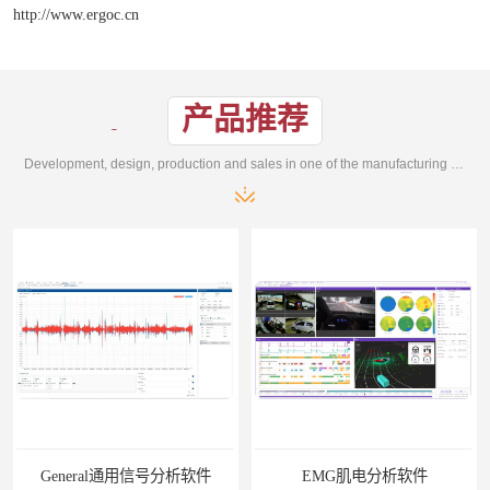
http://www.ergoc.cn
产品推荐
Development, design, production and sales in one of the manufacturing enterprises
General通用信号分析软件
EMG肌电分析软件