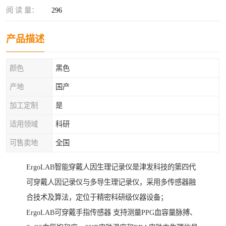
阅 读 量：
296
产品描述
颜色
黑色
产地
国产
加工定制
是
适用领域
科研
可售卖地
全国
ErgoLAB智能穿戴人因生理记录仪是津发科技的第四代
可穿戴人因记录仪与多导生理记录仪，采用多传感器融
合技术及算法，定位于精密科研级仪器设备；
ErgoLAB可穿戴手指传感器 支持测量PPG血容量脉搏、