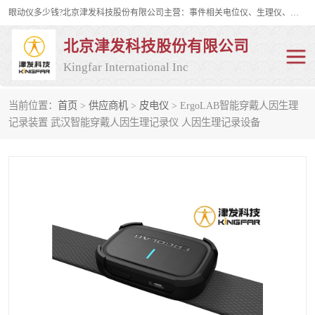
眼动仪多少钱?北京津发科技股份有限公司主营：事件相关电位仪、生理仪、肌电仪、脑电仪、皮电仪、眼动仪；是国家级高新技术企业、科技部认定的科技型中小企业和中关村高新技术企业，具备保密资格，具备自主进出口经营权；自主研发技术、产品与服务荣获多项省部级科学技术奖励、国家发明专利、国家软件著作权和省部级新技术新产品（服务）认证。
北京津发科技股份有限公司
Kingfar International Inc
当前位置：
首页
>
供应商机
>
皮电仪
> ErgoLAB智能穿戴人因生理
皮电仪
脑电仪
记录装置 武汉智能穿戴人因生理记录仪 人因生理记录设备
肌电仪
生理仪
事件相关电位仪
眼动仪多少钱
行为观察与表情分析
动作捕捉与生物力学
情绪与生理记录
人机交互实验室
神经营销与消费行为实验
车俩与驾驶模拟