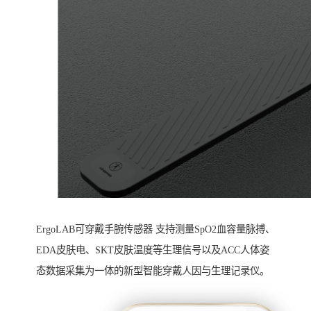
ErgoLAB可穿戴手腕传感器 支持测量SpO2血容量脉搏、
EDA皮肤电、SKT皮肤温度等生理信号以及ACC人体姿
态数据采集为一体的新型智能穿戴人因与生理记录仪。