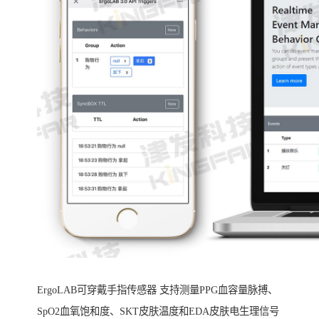
ErgoLAB可穿戴手指传感器 支持测量PPG血容量脉搏、
SpO2血氧饱和度、SKT皮肤温度和EDA皮肤电生理信号