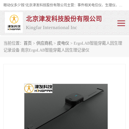
眼动仪多少钱?北京津发科技股份有限公司主营：事件相关电位仪、生理仪、肌电仪、脑电仪、皮电仪、眼动仪；是国家级高新技术企业、科技部认定的科技型中小企业和中关村高新技术企业，具备保密资格，具备自主进出口经营权；自主研发技术、产品与服务荣获多项省部级科学技术奖励、国家发明专利、国家软件著作权和省部级新技术新产品（服务）认证。
北京津发科技股份有限公司
Kingfar International Inc
当前位置：
首页
>
供应商机
>
皮电仪
> ErgoLAB智能穿戴人因生理
皮电仪
脑电仪
记录设备 南京ErgoLAB智能穿戴人因生理记录仪
肌电仪
生理仪
事件相关电位仪
眼动仪多少钱
行为观察与表情分析
动作捕捉与生物力学
情绪与生理记录
人机交互实验室
神经营销与消费行为实验
车俩与驾驶模拟