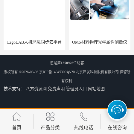
ErgoLAB人机环境同步云平台
OMS材料物理光学属性测量仪
您是第
1350926
位访客
版权所有 ©2026-08-06
京ICP备14045309号-20
北京津发科技股份有限公司
保留所
有权利.
技术支持：
八方资源网
免责声明
管理员入口
网站地图
ErgoSIM人体振动工效学分析系统
RESP呼吸反应分析软件
首页
产品分类
热线电话
在线咨询