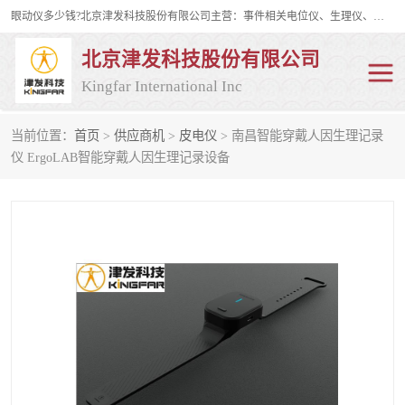
眼动仪多少钱?北京津发科技股份有限公司主营：事件相关电位仪、生理仪、肌电仪、脑电仪、皮电仪、眼动仪；是国家级高新技术企业、科技部认定的科技型中小企业和中关村高新技术企业，具备保密资格，具备自主进出口经营权；自主研发技术、产品与服务荣获多项省部级科学技术奖励、国家发明专利、国家软件著作权和省部级新技术新产品（服务）认证。
北京津发科技股份有限公司
Kingfar International Inc
当前位置：
首页
>
供应商机
>
皮电仪
> 南昌智能穿戴人因生理记录
皮电仪
脑电仪
仪 ErgoLAB智能穿戴人因生理记录设备
肌电仪
生理仪
事件相关电位仪
眼动仪多少钱
行为观察与表情分析
动作捕捉与生物力学
情绪与生理记录
人机交互实验室
神经营销与消费行为实验
车俩与驾驶模拟