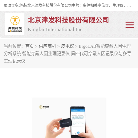
眼动仪多少钱?北京津发科技股份有限公司主营：事件相关电位仪、生理仪、肌电仪、脑电仪、皮电仪、眼动仪；是国家级高新技术企业、科技部认定的科技型中小企业和中关村高新技术企业，具备保密资格，具备自主进出口经营权；自主研发技术、产品与服务荣获多项省部级科学技术奖励、国家发明专利、国家软件著作权和省部级新技术新产品（服务）认证。
北京津发科技股份有限公司
Kingfar International Inc
当前位置：
首页
>
供应商机
>
皮电仪
> ErgoLAB智能穿戴人因生理
皮电仪
脑电仪
分析系统 智能穿戴人因生理记录仪 第四代可穿戴人因记录仪与多导
生理记录仪
肌电仪
生理仪
事件相关电位仪
眼动仪多少钱
行为观察与表情分析
动作捕捉与生物力学
情绪与生理记录
人机交互实验室
神经营销与消费行为实验
车俩与驾驶模拟