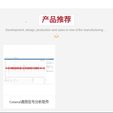
产品推荐
Development, design, production and sales in one of the manufacturing enterprises
General通用信号分析软件
EMG肌电分析软件