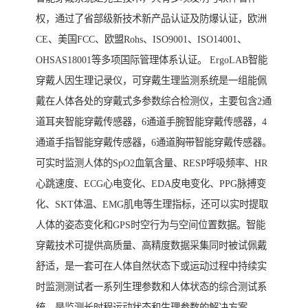
权，通过了省部级新技术新产品认证及防爆认证，欧洲
CE、美国FCC、欧盟Rohs、ISO9001、ISO14001、
OHSAS18001等多项国际管理体系认证。 ErgoLAB智能
穿戴人因生理记录仪，可穿戴生理监测系统是一组能佩
戴在人体各处的穿戴式多参数综合检测仪，主要包含2通
道耳夹智能穿戴传感器，6通道手腕智能穿戴传感器，4
通道手指智能穿戴传感器，6通道胸带智能穿戴传感器。
可实时监测人体的SpO2血氧含量、RESP呼吸频率、HR
心跳速度、ECG心电变化、EDA皮电变化、PPG脉搏变
化、SKT体温、EMG肌电等生理指标，还可以实时提取
人体的姿态变化和GPS时空行为与空间位置数据。智能
穿戴技术可提供高质量、高精度数据采集同时被试佩戴
舒适，是一套可在人体自然状态下或运动过程中持续实
时监测测试者一系列生理参数和人体状态的综合测试系
统，是监测长时程运动状态和生理参数的解决方案。