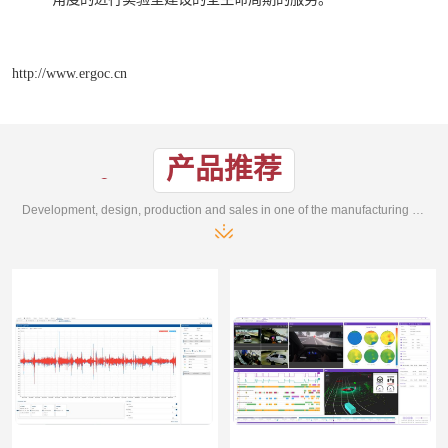
http://www.ergoc.cn
产品推荐
Development, design, production and sales in one of the manufacturing enterprises