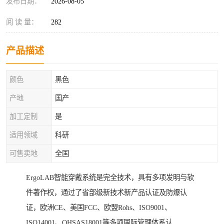
发布日期：
2026-08-05
阅 读 量：
282
产品描述
颜色
黑色
产地
国产
加工定制
是
适用领域
科研
可售卖地
全国
ErgoLAB智能穿戴系统是完全技术，具有多项发明与软
件著作权，通过了省部级新技术新产品认证及防爆认
证，欧洲CE、美国FCC、欧盟Rohs、ISO9001、
ISO14001、OHSAS18001等多项国际管理体系认