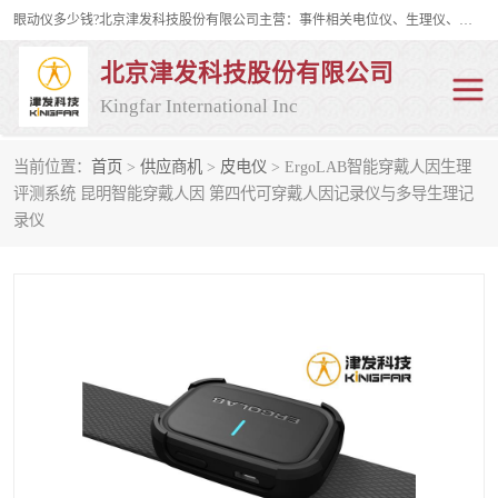
眼动仪多少钱?北京津发科技股份有限公司主营：事件相关电位仪、生理仪、肌电仪、脑电仪、皮电仪、眼动仪；是国家级高新技术企业、科技部认定的科技型中小企业和中关村高新技术企业，具备保密资格，具备自主进出口经营权；自主研发技术、产品与服务荣获多项省部级科学技术奖励、国家发明专利、国家软件著作权和省部级新技术新产品（服务）认证。
北京津发科技股份有限公司
Kingfar International Inc
当前位置：
首页
>
供应商机
>
皮电仪
> ErgoLAB智能穿戴人因生理
皮电仪
脑电仪
评测系统 昆明智能穿戴人因 第四代可穿戴人因记录仪与多导生理记
录仪
肌电仪
生理仪
事件相关电位仪
眼动仪多少钱
行为观察与表情分析
动作捕捉与生物力学
情绪与生理记录
人机交互实验室
神经营销与消费行为实验
车俩与驾驶模拟