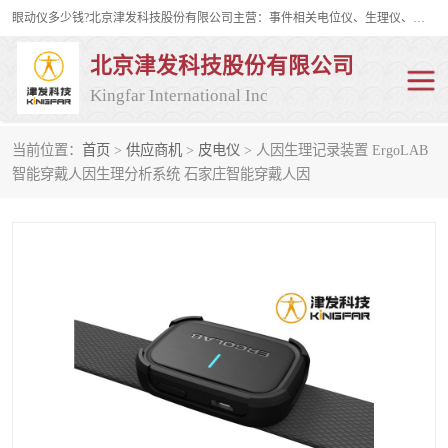
眼动仪多少钱?北京津发科技股份有限公司主营：事件相关电位仪、生理仪、肌电仪、脑电仪、皮电仪、眼动仪；是国家级高新技术企业、科技部认定的科技型中小企业和中关村高新技术企业，具备保密资格，具备自主进出口经营权；自主研发技术、产品与服务荣获多项省部级科学技术奖励、国家发明专利、国家软件著作权和省部级新技术新产品（服务）认证。
北京津发科技股份有限公司
Kingfar International Inc
当前位置：
首页
>
供应商机
>
皮电仪
> 人因生理记录装置 ErgoLAB
皮电仪
脑电仪
智能穿戴人因生理分析系统 石家庄智能穿戴人因
肌电仪
生理仪
事件相关电位仪
眼动仪多少钱
行为观察与表情分析
动作捕捉与生物力学
情绪与生理记录
人机交互实验室
神经营销与消费行为实验
车俩与驾驶模拟