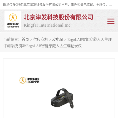
眼动仪多少钱?北京津发科技股份有限公司主营：事件相关电位仪、生理仪、肌电仪、脑电仪、皮电仪、眼动仪；是国家级高新技术企业、科技部认定的科技型中小企业和中关村高新技术企业，具备保密资格，具备自主进出口经营权；自主研发技术、产品与服务荣获多项省部级科学技术奖励、国家发明专利、国家软件著作权和省部级新技术新产品（服务）认证。
北京津发科技股份有限公司
Kingfar International Inc
当前位置：
首页
>
供应商机
>
皮电仪
> ErgoLAB智能穿戴人因生理
皮电仪
脑电仪
评测系统 郑州ErgoLAB智能穿戴人因生理记录仪
肌电仪
生理仪
事件相关电位仪
眼动仪多少钱
行为观察与表情分析
动作捕捉与生物力学
情绪与生理记录
人机交互实验室
神经营销与消费行为实验
车俩与驾驶模拟