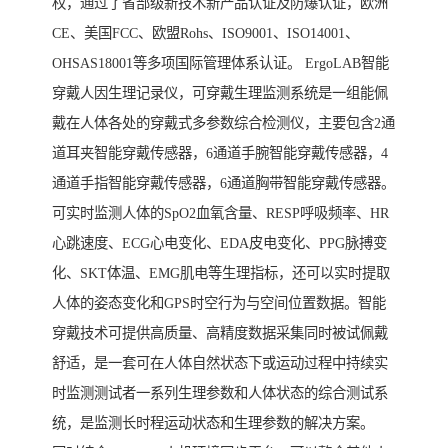
权，通过了省部级新技术新产品认证及防爆认证，欧洲
CE、美国FCC、欧盟Rohs、ISO9001、ISO14001、
OHSAS18001等多项国际管理体系认证。 ErgoLAB智能
穿戴人因生理记录仪，可穿戴生理监测系统是一组能佩
戴在人体各处的穿戴式多参数综合检测仪，主要包含2通
道耳夹智能穿戴传感器，6通道手腕智能穿戴传感器，4
通道手指智能穿戴传感器，6通道胸带智能穿戴传感器。
可实时监测人体的SpO2血氧含量、RESP呼吸频率、HR
心跳速度、ECG心电变化、EDA皮电变化、PPG脉搏变
化、SKT体温、EMG肌电等生理指标，还可以实时提取
人体的姿态变化和GPS时空行为与空间位置数据。智能
穿戴技术可提供高质量、高精度数据采集同时被试佩戴
舒适，是一套可在人体自然状态下或运动过程中持续实
时监测测试者一系列生理参数和人体状态的综合测试系
统，是监测长时程运动状态和生理参数的解决方案。