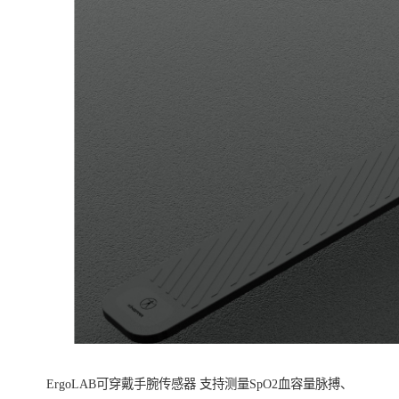
ErgoLAB可穿戴手腕传感器 支持测量SpO2血容量脉搏、