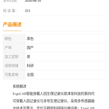
发布日期：
2026-08-10
阅 读 量：
313
产品描述
颜色
黑色
产地
国产
加工定制
是
适用领域
科研
可售卖地
全国
系统概述
ErgoLAB智能穿戴人因生理记录仪是津发科技的第四代
可穿戴人因记录仪与多导生理记录仪，采用多传感器融
合技术及算法，定位于精密科研级仪器设备；ErgoLAB