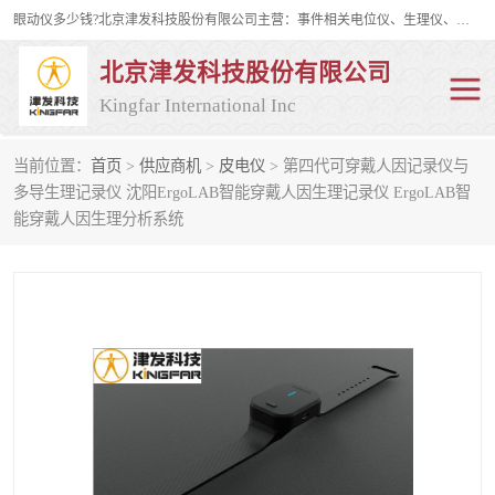
眼动仪多少钱?北京津发科技股份有限公司主营：事件相关电位仪、生理仪、肌电仪、脑电仪、皮电仪、眼动仪；是国家级高新技术企业、科技部认定的科技型中小企业和中关村高新技术企业，具备保密资格，具备自主进出口经营权；自主研发技术、产品与服务荣获多项省部级科学技术奖励、国家发明专利、国家软件著作权和省部级新技术新产品（服务）认证。
北京津发科技股份有限公司
Kingfar International Inc
当前位置：
首页
>
供应商机
>
皮电仪
> 第四代可穿戴人因记录仪与
皮电仪
脑电仪
多导生理记录仪 沈阳ErgoLAB智能穿戴人因生理记录仪 ErgoLAB智
能穿戴人因生理分析系统
肌电仪
生理仪
事件相关电位仪
眼动仪多少钱
行为观察与表情分析
动作捕捉与生物力学
情绪与生理记录
人机交互实验室
神经营销与消费行为实验
车俩与驾驶模拟