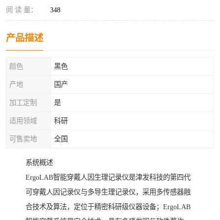
阅 读 量：
348
产品描述
颜色
黑色
产地
国产
加工定制
是
适用领域
科研
可售卖地
全国
系统概述
ErgoLAB智能穿戴人因生理记录仪是津发科技的第四代
可穿戴人因记录仪与多导生理记录仪，采用多传感器融
合技术及算法，定位于精密科研级仪器设备；ErgoLAB