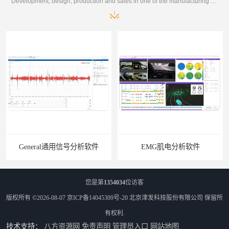
Development, design, production and sales in one of the manufacturing enterprises
General通用信号分析软件
EMG肌电分析软件
您是第
1354034
位访客
版权所有 ©2026-08-07
京ICP备14045309号-20
北京津发科技股份有限公司
保留所
有权利.
技术支持：
八方资源网
免责声明
管理员入口
网站地图