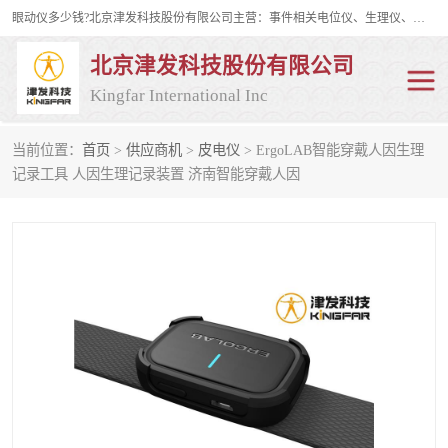
眼动仪多少钱?北京津发科技股份有限公司主营：事件相关电位仪、生理仪、肌电仪、脑电仪、皮电仪、眼动仪；是国家级高新技术企业、科技部认定的科技型中小企业和中关村高新技术企业，具备保密资格，具备自主进出口经营权；自主研发技术、产品与服务荣获多项省部级科学技术奖励、国家发明专利、国家软件著作权和省部级新技术新产品（服务）认证。
北京津发科技股份有限公司
Kingfar International Inc
当前位置：
首页
>
供应商机
>
皮电仪
> ErgoLAB智能穿戴人因生理
皮电仪
脑电仪
记录工具 人因生理记录装置 济南智能穿戴人因
肌电仪
生理仪
事件相关电位仪
眼动仪多少钱
行为观察与表情分析
动作捕捉与生物力学
情绪与生理记录
人机交互实验室
神经营销与消费行为实验
车俩与驾驶模拟