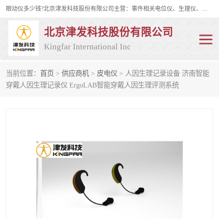
眼动仪多少钱?北京津发科技股份有限公司主营：事件相关电位仪、生理仪、肌电仪、脑电仪、皮电仪、眼动仪；是国家级高新技术企业、科技部认定的科技型中小企业和中关村高新技术企业，具备保密资格，具备自主进出口经营权；自主研发技术、产品与服务荣获多项省部级科学技术奖励、国家发明专利、国家软件著作权和省部级新技术新产品（服务）认证。
北京津发科技股份有限公司
Kingfar International Inc
当前位置：
首页
>
供应商机
>
皮电仪
> 人因生理记录设备 济南智能
皮电仪
脑电仪
穿戴人因生理记录仪 ErgoLAB智能穿戴人因生理评测系统
肌电仪
生理仪
事件相关电位仪
眼动仪多少钱
行为观察与表情分析
动作捕捉与生物力学
情绪与生理记录
人机交互实验室
神经营销与消费行为实验
车俩与驾驶模拟