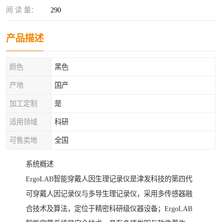
阅 读 量：
290
产品描述
颜色
黑色
产地
国产
加工定制
是
适用领域
科研
可售卖地
全国
系统概述
ErgoLAB智能穿戴人因生理记录仪是津发科技的第四代
可穿戴人因记录仪与多导生理记录仪，采用多传感器融
合技术及算法，定位于精密科研级仪器设备；ErgoLAB