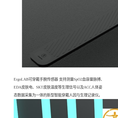
ErgoLAB可穿戴手腕传感器 支持测量SpO2血容量脉搏、
EDA皮肤电、SKT皮肤温度等生理信号以及ACC人体姿
态数据采集为一体的新型智能穿戴人因与生理记录仪。