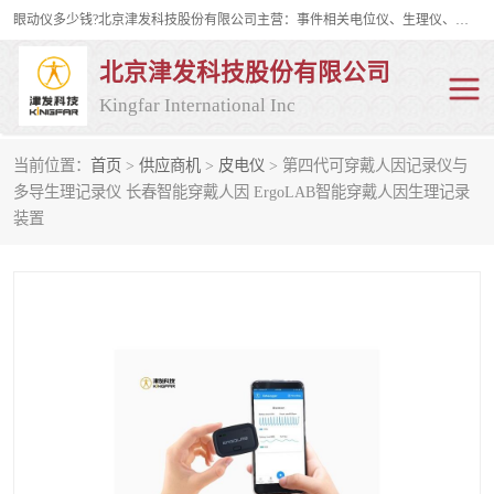
眼动仪多少钱?北京津发科技股份有限公司主营：事件相关电位仪、生理仪、肌电仪、脑电仪、皮电仪、眼动仪；是国家级高新技术企业、科技部认定的科技型中小企业和中关村高新技术企业，具备保密资格，具备自主进出口经营权；自主研发技术、产品与服务荣获多项省部级科学技术奖励、国家发明专利、国家软件著作权和省部级新技术新产品（服务）认证。
北京津发科技股份有限公司
Kingfar International Inc
当前位置：
首页
>
供应商机
>
皮电仪
> 第四代可穿戴人因记录仪与
皮电仪
脑电仪
多导生理记录仪 长春智能穿戴人因 ErgoLAB智能穿戴人因生理记录
装置
肌电仪
生理仪
事件相关电位仪
眼动仪多少钱
行为观察与表情分析
动作捕捉与生物力学
情绪与生理记录
人机交互实验室
神经营销与消费行为实验
车俩与驾驶模拟