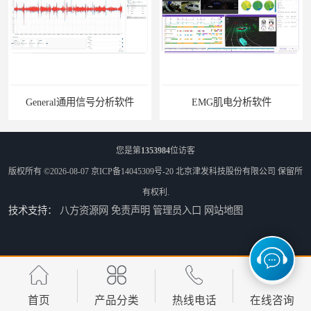
General通用信号分析软件
EMG肌电分析软件
您是第
1353984
位访客
版权所有 ©2026-08-07
京ICP备14045309号-20
北京津发科技股份有限公司
保留所
有权利.
技术支持：
八方资源网
免责声明
管理员入口
网站地图
ErgoLAB人机环境同步云平台
OMS材料物理光学属性测量仪
首页
产品分类
热线电话
在线咨询