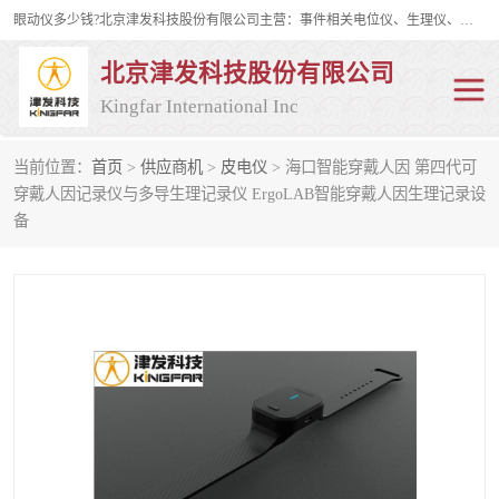
眼动仪多少钱?北京津发科技股份有限公司主营：事件相关电位仪、生理仪、肌电仪、脑电仪、皮电仪、眼动仪；是国家级高新技术企业、科技部认定的科技型中小企业和中关村高新技术企业，具备保密资格，具备自主进出口经营权；自主研发技术、产品与服务荣获多项省部级科学技术奖励、国家发明专利、国家软件著作权和省部级新技术新产品（服务）认证。
北京津发科技股份有限公司
Kingfar International Inc
当前位置：
首页
>
供应商机
>
皮电仪
> 海口智能穿戴人因 第四代可
皮电仪
脑电仪
穿戴人因记录仪与多导生理记录仪 ErgoLAB智能穿戴人因生理记录设
备
肌电仪
生理仪
事件相关电位仪
眼动仪多少钱
行为观察与表情分析
动作捕捉与生物力学
情绪与生理记录
人机交互实验室
神经营销与消费行为实验
车俩与驾驶模拟