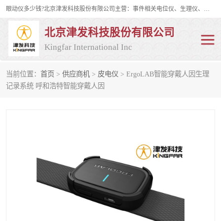
眼动仪多少钱?北京津发科技股份有限公司主营：事件相关电位仪、生理仪、肌电仪、脑电仪、皮电仪、眼动仪；是国家级高新技术企业、科技部认定的科技型中小企业和中关村高新技术企业，具备保密资格，具备自主进出口经营权；自主研发技术、产品与服务荣获多项省部级科学技术奖励、国家发明专利、国家软件著作权和省部级新技术新产品（服务）认证。
北京津发科技股份有限公司
Kingfar International Inc
当前位置：
首页
>
供应商机
>
皮电仪
> ErgoLAB智能穿戴人因生理
皮电仪
脑电仪
记录系统 呼和浩特智能穿戴人因
肌电仪
生理仪
事件相关电位仪
眼动仪多少钱
行为观察与表情分析
动作捕捉与生物力学
情绪与生理记录
人机交互实验室
神经营销与消费行为实验
车俩与驾驶模拟