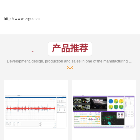
http://www.ergoc.cn
产品推荐
Development, design, production and sales in one of the manufacturing enterprises