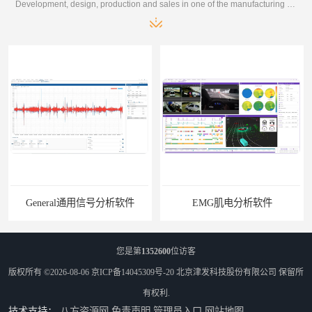
Development, design, production and sales in one of the manufacturing enterprises
General通用信号分析软件
EMG肌电分析软件
您是第
1352600
位访客
版权所有 ©2026-08-06
京ICP备14045309号-20
北京津发科技股份有限公司
保留所
有权利.
技术支持：
八方资源网
免责声明
管理员入口
网站地图