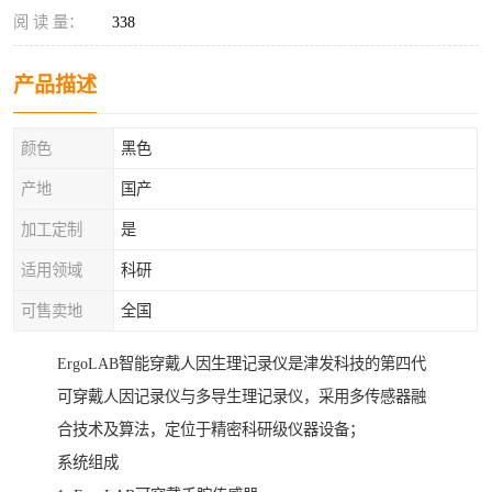
阅 读 量：
338
产品描述
颜色
黑色
产地
国产
加工定制
是
适用领域
科研
可售卖地
全国
ErgoLAB智能穿戴人因生理记录仪是津发科技的第四代
可穿戴人因记录仪与多导生理记录仪，采用多传感器融
合技术及算法，定位于精密科研级仪器设备；
系统组成