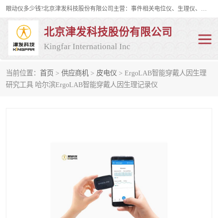
眼动仪多少钱?北京津发科技股份有限公司主营：事件相关电位仪、生理仪、肌电仪、脑电仪、皮电仪、眼动仪；是国家级高新技术企业、科技部认定的科技型中小企业和中关村高新技术企业，具备保密资格，具备自主进出口经营权；自主研发技术、产品与服务荣获多项省部级科学技术奖励、国家发明专利、国家软件著作权和省部级新技术新产品（服务）认证。
北京津发科技股份有限公司
Kingfar International Inc
当前位置：
首页
>
供应商机
>
皮电仪
> ErgoLAB智能穿戴人因生理
皮电仪
脑电仪
研究工具 哈尔滨ErgoLAB智能穿戴人因生理记录仪
肌电仪
生理仪
事件相关电位仪
眼动仪多少钱
行为观察与表情分析
动作捕捉与生物力学
情绪与生理记录
人机交互实验室
神经营销与消费行为实验
车俩与驾驶模拟