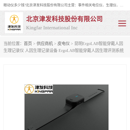
眼动仪多少钱?北京津发科技股份有限公司主营：事件相关电位仪、生理仪、肌电仪、脑电仪、皮电仪、眼动仪；是国家级高新技术企业、科技部认定的科技型中小企业和中关村高新技术企业，具备保密资格，具备自主进出口经营权；自主研发技术、产品与服务荣获多项省部级科学技术奖励、国家发明专利、国家软件著作权和省部级新技术新产品（服务）认证。
北京津发科技股份有限公司
Kingfar International Inc
当前位置：
首页
>
供应商机
>
皮电仪
> 昆明ErgoLAB智能穿戴人因
皮电仪
脑电仪
生理记录仪 人因生理记录设备 ErgoLAB智能穿戴人因生理评测系统
肌电仪
生理仪
事件相关电位仪
眼动仪多少钱
行为观察与表情分析
动作捕捉与生物力学
情绪与生理记录
人机交互实验室
神经营销与消费行为实验
车俩与驾驶模拟