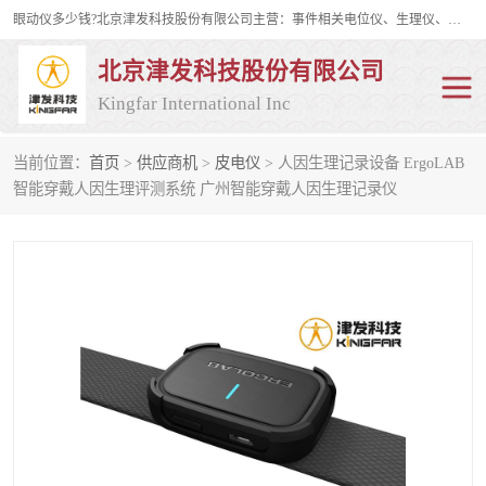
眼动仪多少钱?北京津发科技股份有限公司主营：事件相关电位仪、生理仪、肌电仪、脑电仪、皮电仪、眼动仪；是国家级高新技术企业、科技部认定的科技型中小企业和中关村高新技术企业，具备保密资格，具备自主进出口经营权；自主研发技术、产品与服务荣获多项省部级科学技术奖励、国家发明专利、国家软件著作权和省部级新技术新产品（服务）认证。
北京津发科技股份有限公司
Kingfar International Inc
当前位置：
首页
>
供应商机
>
皮电仪
> 人因生理记录设备 ErgoLAB
皮电仪
脑电仪
智能穿戴人因生理评测系统 广州智能穿戴人因生理记录仪
肌电仪
生理仪
事件相关电位仪
眼动仪多少钱
行为观察与表情分析
动作捕捉与生物力学
情绪与生理记录
人机交互实验室
神经营销与消费行为实验
车俩与驾驶模拟