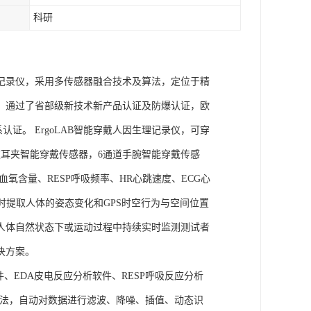
科研
理记录仪，采用多传感器融合技术及算法，定位于精
权，通过了省部级新技术新产品认证及防爆认证，欧
管理体系认证。 ErgoLAB智能穿戴人因生理记录仪，可穿
耳夹智能穿戴传感器，6通道手腕智能穿戴传感
氧含量、RESP呼吸频率、HR心跳速度、ECG心
实时提取人体的姿态变化和GPS时空行为与空间位置
人体自然状态下或运动过程中持续实时监测测试者
决方案。
件、EDA皮电反应分析软件、RESP呼吸反应分析
理算法，自动对数据进行滤波、降噪、插值、动态识