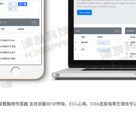
B可穿戴胸带传感器 支持测量RESP呼吸、ECG心电、EDA皮肤电等生理