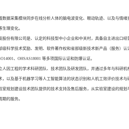
戴数据采集模块同步在线分析人体的脑电波变化、眼动轨迹、以及与情绪
等生理变化。
技股份有限公司是、认定的科技型中小企业和中关村，具备自主进出口经
部级科学技术奖励、发明、软件著作权和省部级新技术新产品（服务）认证；通过
、ISO14001、OHSAS18001 等多项国际认证和防爆认证。
立人因工程的学术科研团队、技术团队及研发团队，并通过多年与科研机
术，以及基于机器学习等人工智能算法的状态识别和人机工效评价技术与
验室规划建设技术团队提供的技术支持及售后服务，从实验室建设的规划
周期的服务。