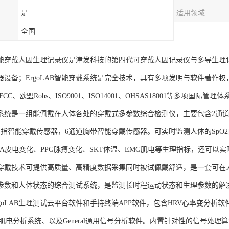
是
适用领域
全国
AB智能穿戴人因生理记录仪是津发科技的第四代可穿戴人因记录仪与多导生
器设备；ErgoLAB智能穿戴系统是完全技术，具有多项发明与软件著作
CC、欧盟Rohs、ISO9001、ISO14001、OHSAS18001等多项国际
系统是一组能佩戴在人体各处的穿戴式多参数综合检测仪，主要包含2通道
手指智能穿戴传感器，6通道胸带智能穿戴传感器。可实时监测人体的SpO2血
DA皮电变化、PPG脉搏变化、SKT体温、EMG肌电等生理指标，还可以
穿戴技术可提供高质量、高精度数据采集同时被试佩戴舒适，是一套可在
参数和人体状态的综合测试系统，是监测长时程运动状态和生理参数的解
goLAB生理测试云平台软件和手持终端APP软件，包含HRV心率变分析软
G肌电分析系统、以及General通用信号分析软件。内置针对性的信号处