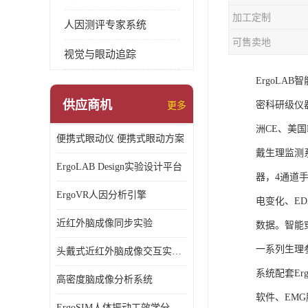
加工定制
人因测评专家系统
可售卖地
视觉与眼动追踪
ErgoL
供应商机
密科研级仪
更多
洲CE、美国F
便携式眼动仪 便携式眼动方案
戴生理监测
ErgoLAB Design实验设计平台
器，4通道
ErgoVR人因分析引擎
电变化、E
近红外脑成像同步实验
数据。智能
一系列生理
头戴式近红外脑成像交互实验室
系统配套Er
高密度脑成像分析系统
软件、EM
ErgoSIM人体振动工效学分析系统