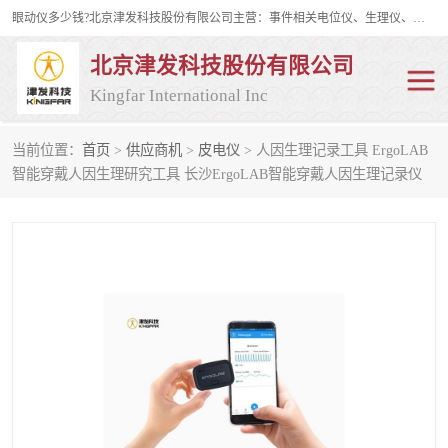
眼动仪多少钱?北京津发科技股份有限公司主营：事件相关电位仪、生理仪、肌电仪、脑电仪、皮电仪、眼动仪；是国家级高新技术企业、科技部认定的科技型中小企业和中关村高新技术企业，具备保密资格，具备自主进出口经营权；自主研发技术、产品与服务荣获多项省部级科学技术奖励、国家发明专利、国家软件著作权和省部级新技术新产品（服务）认证。
北京津发科技股份有限公司
Kingfar International Inc
当前位置：
首页
>
供应商机
>
皮电仪
> 人因生理记录工具 ErgoLAB
皮电仪
脑电仪
智能穿戴人因生理研究工具 长沙ErgoLAB智能穿戴人因生理记录仪
肌电仪
生理仪
事件相关电位仪
眼动仪多少钱
行为观察与表情分析
动作捕捉与生物力学
情绪与生理记录
人机交互实验室
神经营销与消费行为实验
车俩与驾驶模拟