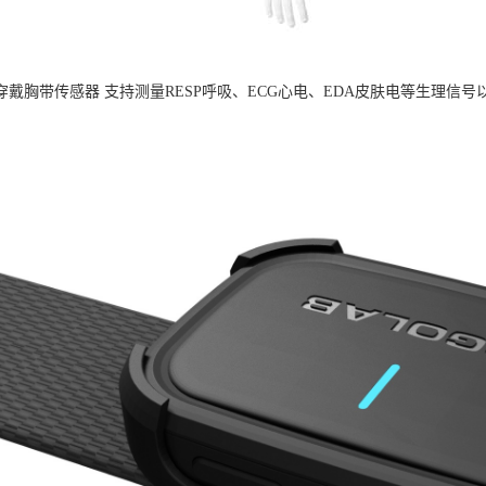
B可穿戴胸带传感器 支持测量RESP呼吸、ECG心电、EDA皮肤电等生理