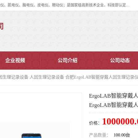
眼动仪多少钱?北京津发科技股份有限公司主营：事件相关电位仪、生理仪、肌电仪、脑电仪、皮电仪、眼动仪；是国家级高新技术企业、科技部认定的科技型中小企业和中关村高新技术企业，具备保密资格，具备自主进出口经营权；自主研发技术、产品与服务荣获多项省部级科学技术奖励、国家发明专利、国家软件著作权和省部级新技术新产品（服务）认证。
司
企业视频
公司介绍
公司动态
戴人因生理记录设备 人因生理记录设备 合肥ErgoLAB智能穿戴人因生理记录
ErgoLAB智能穿
ErgoLAB智能穿
1000000.
价格：
产品数量：
100.00台