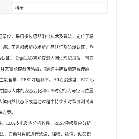
科研
理记录仪，采用多传感器融合技术及算法，定位于精
权，通过了省部级新技术新产品认证及防爆认证，欧
管理体系认证。 ErgoLAB智能穿戴人因生理记录仪，可穿
耳夹智能穿戴传感器，6通道手腕智能穿戴传感
氧含量、RESP呼吸频率、HR心跳速度、ECG心
实时提取人体的姿态变化和GPS时空行为与空间位置
人体自然状态下或运动过程中持续实时监测测试者
决方案。
件、EDA皮电反应分析软件、RESP呼吸反应分析
理算法，自动对数据进行滤波、降噪、插值、动态识