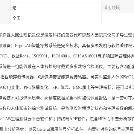
是
适用领域
全国
AB智能穿戴人因生理记录仪是津发科技的第四代可穿戴人因记录仪与多导生
器设备；ErgoLAB智能穿戴系统是完全技术，具有多项发明与软件著作
CC、欧盟Rohs、ISO9001、ISO14001、OHSAS18001等多项国际
系统是一组能佩戴在人体各处的穿戴式多参数综合检测仪，主要包含2通道
手指智能穿戴传感器，6通道胸带智能穿戴传感器。可实时监测人体的SpO2血
DA皮电变化、PPG脉搏变化、SKT体温、EMG肌电等生理指标，还可以
穿戴技术可提供高质量、高精度数据采集同时被试佩戴舒适，是一套可在
参数和人体状态的综合测试系统，是监测长时程运动状态和生理参数的解
goLAB生理测试云平台软件和手持终端APP软件，包含HRV心率变分析软
G肌电分析系统、以及General通用信号分析软件。内置针对性的信号处