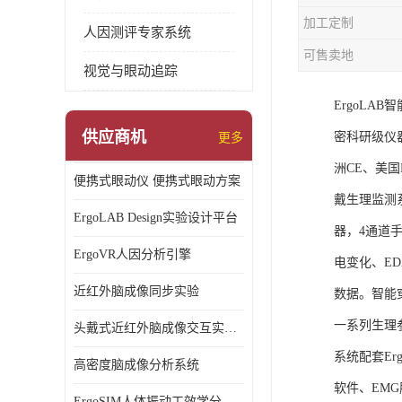
加工定制
人因测评专家系统
可售卖地
视觉与眼动追踪
ErgoL
供应商机
密科研级仪
更多
洲CE、美国F
便携式眼动仪 便携式眼动方案
戴生理监测
ErgoLAB Design实验设计平台
器，4通道
ErgoVR人因分析引擎
电变化、E
近红外脑成像同步实验
数据。智能
一系列生理
头戴式近红外脑成像交互实验室
系统配套Er
高密度脑成像分析系统
软件、EM
ErgoSIM人体振动工效学分析系统