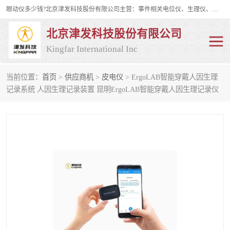
眼动仪多少钱?北京津发科技股份有限公司主营：事件相关电位仪、生理仪、肌电仪、脑电仪、皮电仪、眼动仪；是国家级高新技术企业、科技部认定的科技型中小企业和中关村高新技术企业，具备保密资格，具备自主进出口经营权；自主研发技术、产品与服务荣获多项省部级科学技术奖励、国家发明专利、国家软件著作权和省部级新技术新产品（服务）认证。
北京津发科技股份有限公司
Kingfar International Inc
当前位置：
首页
>
供应商机
>
皮电仪
> ErgoLAB智能穿戴人因生理
皮电仪
脑电仪
记录系统 人因生理记录装置 昆明ErgoLAB智能穿戴人因生理记录仪
肌电仪
生理仪
事件相关电位仪
眼动仪多少钱
行为观察与表情分析
动作捕捉与生物力学
情绪与生理记录
人机交互实验室
神经营销与消费行为实验
车俩与驾驶模拟