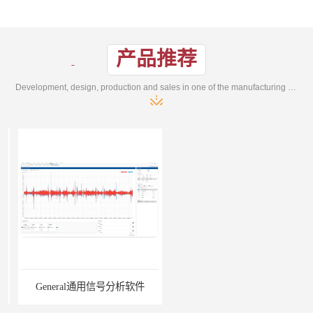
产品推荐
Development, design, production and sales in one of the manufacturing enterprises
General通用信号分析软件
EMG肌电分析软件