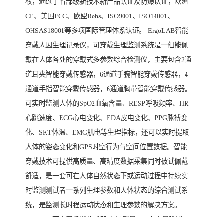
权，通过了省部级新技术新产品认证及防爆认证，欧洲
CE、美国FCC、欧盟Rohs、ISO9001、ISO14001、
OHSAS18001等多项国际管理体系认证。 ErgoLAB智能
穿戴人因生理记录仪，可穿戴生理监测系统是一组能佩
戴在人体各处的穿戴式多参数综合检测仪，主要包含2通
道耳夹智能穿戴传感器，6通道手腕智能穿戴传感器，4
通道手指智能穿戴传感器，6通道胸带智能穿戴传感器。
可实时监测人体的SpO2血氧含量、RESP呼吸频率、HR
心跳速度、ECG心电变化、EDA皮电变化、PPG脉搏变
化、SKT体温、EMG肌电等生理指标，还可以实时提取
人体的姿态变化和GPS时空行为与空间位置数据。智能
穿戴技术可提供高质量、高精度数据采集同时被试佩戴
舒适，是一套可在人体自然状态下或运动过程中持续实
时监测测试者一系列生理参数和人体状态的综合测试系
统，是监测长时程运动状态和生理参数的解决方案。