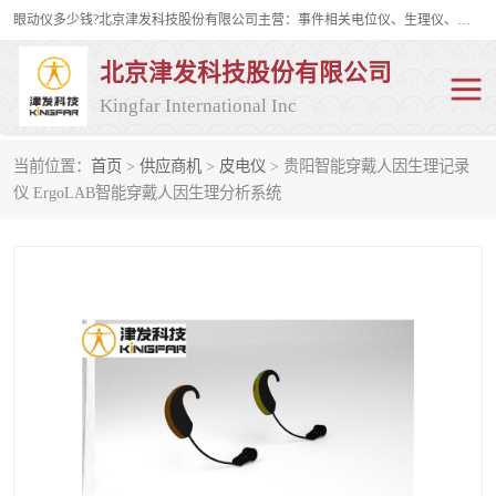
眼动仪多少钱?北京津发科技股份有限公司主营：事件相关电位仪、生理仪、肌电仪、脑电仪、皮电仪、眼动仪；是国家级高新技术企业、科技部认定的科技型中小企业和中关村高新技术企业，具备保密资格，具备自主进出口经营权；自主研发技术、产品与服务荣获多项省部级科学技术奖励、国家发明专利、国家软件著作权和省部级新技术新产品（服务）认证。
北京津发科技股份有限公司
Kingfar International Inc
当前位置：
首页
>
供应商机
>
皮电仪
> 贵阳智能穿戴人因生理记录
皮电仪
脑电仪
仪 ErgoLAB智能穿戴人因生理分析系统
肌电仪
生理仪
事件相关电位仪
眼动仪多少钱
行为观察与表情分析
动作捕捉与生物力学
情绪与生理记录
人机交互实验室
神经营销与消费行为实验
车俩与驾驶模拟