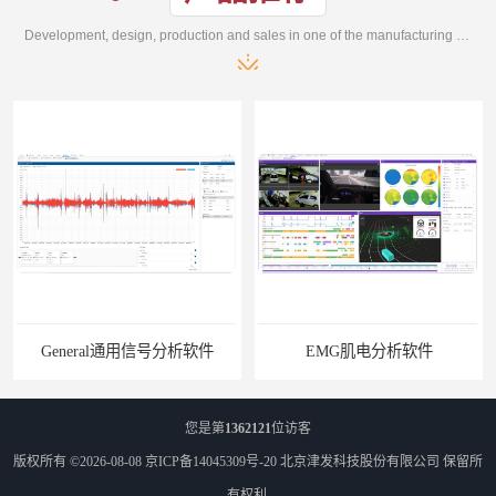
Development, design, production and sales in one of the manufacturing enterprises
ral通用信号分析软件
EMG肌电分析软件
您是第
1362121
位访客
版权所有 ©2026-08-08
京ICP备14045309号-20
北京津发科技股份有限公司
保留所
有权利.