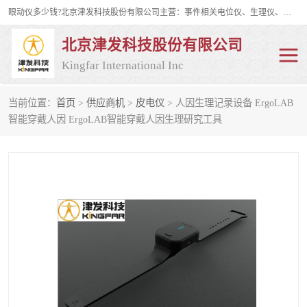
眼动仪多少钱?北京津发科技股份有限公司主营：事件相关电位仪、生理仪、肌电仪、脑电仪、皮电仪、眼动仪；是国家级高新技术企业、科技部认定的科技型中小企业和中关村高新技术企业，具备保密资格，具备自主进出口经营权；自主研发技术、产品与服务荣获多项省部级科学技术奖励、国家发明专利、国家软件著作权和省部级新技术新产品（服务）认证。
北京津发科技股份有限公司
Kingfar International Inc
当前位置：
首页
>
供应商机
>
皮电仪
> 人因生理记录设备 ErgoLAB
皮电仪
脑电仪
智能穿戴人因 ErgoLAB智能穿戴人因生理研究工具
肌电仪
生理仪
事件相关电位仪
眼动仪多少钱
行为观察与表情分析
动作捕捉与生物力学
情绪与生理记录
人机交互实验室
神经营销与消费行为实验
车俩与驾驶模拟