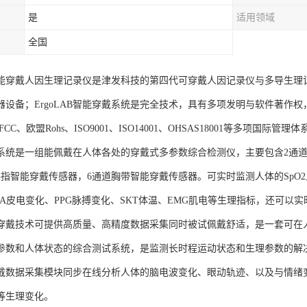
是
适用领域
全国
AB智能穿戴人因生理记录仪是津发科技的第四代可穿戴人因记录仪与多导生
器设备；ErgoLAB智能穿戴系统是完全技术，具有多项发明与软件著作
CC、欧盟Rohs、ISO9001、ISO14001、OHSAS18001等多项国际
系统是一组能佩戴在人体各处的穿戴式多参数综合检测仪，主要包含2通道
手指智能穿戴传感器，6通道胸带智能穿戴传感器。可实时监测人体的SpO2血
DA皮电变化、PPG脉搏变化、SKT体温、EMG肌电等生理指标，还可以
穿戴技术可提供高质量、高精度数据采集同时被试佩戴舒适，是一套可在
参数和人体状态的综合测试系统，是监测长时程运动状态和生理参数的解
戴数据采集模块同步在线分析人体的脑电波变化、眼动轨迹、以及与情绪
等生理变化。