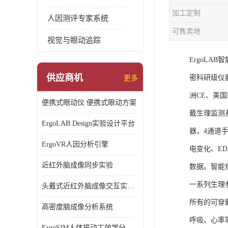
加工定制
人因测评专家系统
可售卖地
视觉与眼动追踪
ErgoL
供应商机
密科研级仪
更多
洲CE、美国F
便携式眼动仪 便携式眼动方案
戴生理监测
ErgoLAB Design实验设计平台
器，4通道
ErgoVR人因分析引擎
电变化、E
近红外脑成像同步实验
数据。智能
一系列生理
头戴式近红外脑成像交互实验室
所有的可穿
高密度脑成像分析系统
呼吸、心率
ErgoSIM人体振动工效学分析系统