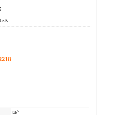
区
戴人因
2218
国产