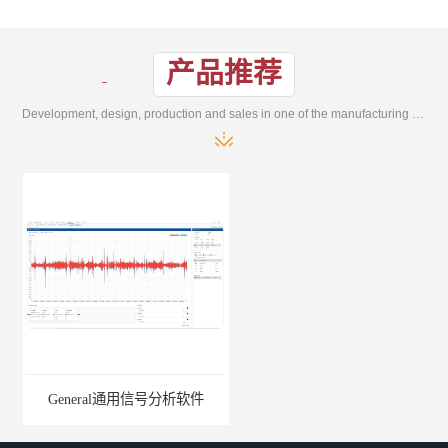
产品推荐
Development, design, production and sales in one of the manufacturing enterprises
General通用信号分析软件
EMG肌电分析软件