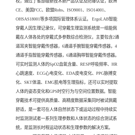
权，通过了省部级新技术新产品认证及防爆认证，欧洲
CE、美国FCC、欧盟Rohs、ISO9001、ISO14001、
OHSAS18001等多项国际管理体系认证。 ErgoLAB智能
穿戴人因生理记录仪，可穿戴生理监测系统是一组能佩
戴在人体各处的穿戴式多参数综合检测仪，主要包含2通
道耳夹智能穿戴传感器，6通道手腕智能穿戴传感器，4
通道手指智能穿戴传感器，6通道胸带智能穿戴传感器。
可实时监测人体的SpO2血氧含量、RESP呼吸频率、HR
心跳速度、ECG心电变化、EDA皮电变化、PPG脉搏变
化、SKT体温、EMG肌电等生理指标，还可以实时提取
人体的姿态变化和GPS时空行为与空间位置数据。智能
穿戴技术可提供高质量、高精度数据采集同时被试佩戴
舒适，是一套可在人体自然状态下或运动过程中持续实
时监测测试者一系列生理参数和人体状态的综合测试系
统，是监测长时程运动状态和生理参数的解决方案。