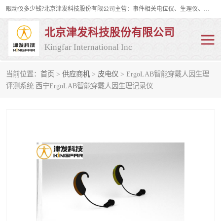
眼动仪多少钱?北京津发科技股份有限公司主营：事件相关电位仪、生理仪、肌电仪、脑电仪、皮电仪、眼动仪；是国家级高新技术企业、科技部认定的科技型中小企业和中关村高新技术企业，具备保密资格，具备自主进出口经营权；自主研发技术、产品与服务荣获多项省部级科学技术奖励、国家发明专利、国家软件著作权和省部级新技术新产品（服务）认证。
北京津发科技股份有限公司
Kingfar International Inc
当前位置：
首页
>
供应商机
>
皮电仪
> ErgoLAB智能穿戴人因生理
皮电仪
脑电仪
评测系统 西宁ErgoLAB智能穿戴人因生理记录仪
肌电仪
生理仪
事件相关电位仪
眼动仪多少钱
行为观察与表情分析
动作捕捉与生物力学
情绪与生理记录
人机交互实验室
神经营销与消费行为实验
车俩与驾驶模拟