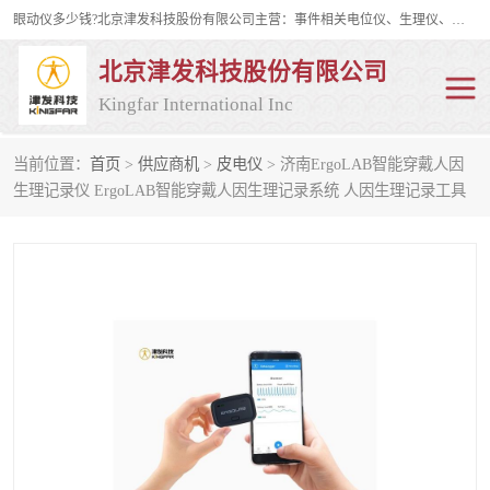
眼动仪多少钱?北京津发科技股份有限公司主营：事件相关电位仪、生理仪、肌电仪、脑电仪、皮电仪、眼动仪；是国家级高新技术企业、科技部认定的科技型中小企业和中关村高新技术企业，具备保密资格，具备自主进出口经营权；自主研发技术、产品与服务荣获多项省部级科学技术奖励、国家发明专利、国家软件著作权和省部级新技术新产品（服务）认证。
北京津发科技股份有限公司
Kingfar International Inc
当前位置：
首页
>
供应商机
>
皮电仪
> 济南ErgoLAB智能穿戴人因
皮电仪
脑电仪
生理记录仪 ErgoLAB智能穿戴人因生理记录系统 人因生理记录工具
肌电仪
生理仪
事件相关电位仪
眼动仪多少钱
行为观察与表情分析
动作捕捉与生物力学
情绪与生理记录
人机交互实验室
神经营销与消费行为实验
车俩与驾驶模拟