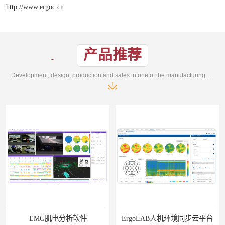
http://www.ergoc.cn
产品推荐
Development, design, production and sales in one of the manufacturing enterprises
EMG肌电分析软件
ErgoLAB人机环境同步云平台