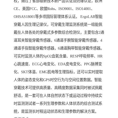
权，通过了省部级新技术新产品认证及防爆认证，欧洲
CE、美国FCC、欧盟Rohs、ISO9001、ISO14001、
OHSAS18001等多项国际管理体系认证。 ErgoLAB智能
穿戴人因生理记录仪，可穿戴生理监测系统是一组能佩
戴在人体各处的穿戴式多参数综合检测仪，主要包含2通
道耳夹智能穿戴传感器，6通道手腕智能穿戴传感器，4
通道手指智能穿戴传感器，6通道胸带智能穿戴传感器。
可实时监测人体的SpO2血氧含量、RESP呼吸频率、HR
心跳速度、ECG心电变化、EDA皮电变化、PPG脉搏变
化、SKT体温、EMG肌电等生理指标，还可以实时提取
人体的姿态变化和GPS时空行为与空间位置数据。智能
穿戴技术可提供高质量、高精度数据采集同时被试佩戴
舒适，是一套可在人体自然状态下或运动过程中持续实
时监测测试者一系列生理参数和人体状态的综合测试系
统，是监测长时程运动状态和生理参数的解决方案。