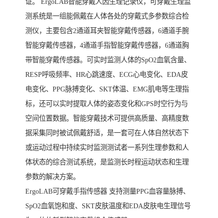
证。 ErgoLAB智能穿戴人因生理记录仪，可穿戴生理监
测系统是一组能佩戴在人体各处的穿戴式多参数综合检
测仪，主要包含2通道耳夹智能穿戴传感器，6通道手腕
智能穿戴传感器，4通道手指智能穿戴传感器，6通道胸
带智能穿戴传感器。可实时监测人体的SpO2血氧含量、
RESP呼吸频率、HR心跳速度、ECG心电变化、EDA皮
电变化、PPG脉搏变化、SKT体温、EMG肌电等生理指
标，还可以实时提取人体的姿态变化和GPS时空行为与
空间位置数据。智能穿戴技术可提供高质量、高精度数
据采集同时被试佩戴舒适，是一套可在人体自然状态下
或运动过程中持续实时监测测试者一系列生理参数和人
体状态的综合测试系统，是监测长时程运动状态和生理
参数的解决方案。
ErgoLAB可穿戴手指传感器 支持测量PPG血容量脉搏、
SpO2血氧饱和度、SKT皮肤温度和EDA皮肤电生理信号