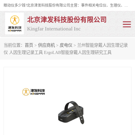
眼动仪多少钱?北京津发科技股份有限公司主营：事件相关电位仪、生理仪、肌电仪、脑电仪、皮电仪、眼动仪；是国家级高新技术企业、科技部认定的科技型中小企业和中关村高新技术企业，具备保密资格，具备自主进出口经营权；自主研发技术、产品与服务荣获多项省部级科学技术奖励、国家发明专利、国家软件著作权和省部级新技术新产品（服务）认证。
北京津发科技股份有限公司
Kingfar International Inc
当前位置：
首页
>
供应商机
>
皮电仪
> 兰州智能穿戴人因生理记录
皮电仪
脑电仪
仪 人因生理记录工具 ErgoLAB智能穿戴人因生理研究工具
肌电仪
生理仪
事件相关电位仪
眼动仪多少钱
行为观察与表情分析
动作捕捉与生物力学
情绪与生理记录
人机交互实验室
神经营销与消费行为实验
车俩与驾驶模拟