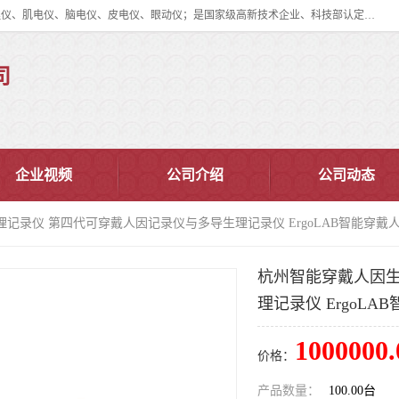
眼动仪多少钱?北京津发科技股份有限公司主营：事件相关电位仪、生理仪、肌电仪、脑电仪、皮电仪、眼动仪；是国家级高新技术企业、科技部认定的科技型中小企业和中关村高新技术企业，具备保密资格，具备自主进出口经营权；自主研发技术、产品与服务荣获多项省部级科学技术奖励、国家发明专利、国家软件著作权和省部级新技术新产品（服务）认证。
司
企业视频
公司介绍
公司动态
理记录仪 第四代可穿戴人因记录仪与多导生理记录仪 ErgoLAB智能穿戴
杭州智能穿戴人因生
理记录仪 ErgoL
1000000.
价格：
产品数量：
100.00台