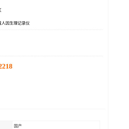
区
戴人因生理记录仪
2218
国产