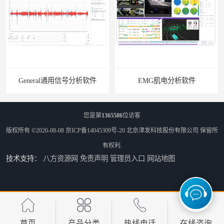
General通用信号分析软件
EMG肌电分析软件
您是第
1365586
位访客
版权所有 ©2026-08-08
京ICP备14045309号-20
北京津发科技股份有限公司
保留所
有权利.
技术支持：
八方资源网
免责声明
管理员入口
网站地图
ErgoLAB人机环境同步云平台
OMS材料物理光学属性测量仪
首页
产品分类
热线电话
在线咨询