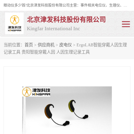
眼动仪多少钱?北京津发科技股份有限公司主营：事件相关电位仪、生理仪、肌电仪、脑电仪、皮电仪、眼动仪；是国家级高新技术企业、科技部认定的科技型中小企业和中关村高新技术企业，具备保密资格，具备自主进出口经营权；自主研发技术、产品与服务荣获多项省部级科学技术奖励、国家发明专利、国家软件著作权和省部级新技术新产品（服务）认证。
北京津发科技股份有限公司
Kingfar International Inc
当前位置：
首页
>
供应商机
>
皮电仪
> ErgoLAB智能穿戴人因生理
皮电仪
脑电仪
记录工具 贵阳智能穿戴人因 人因生理记录工具
肌电仪
生理仪
事件相关电位仪
眼动仪多少钱
行为观察与表情分析
动作捕捉与生物力学
情绪与生理记录
人机交互实验室
神经营销与消费行为实验
车俩与驾驶模拟