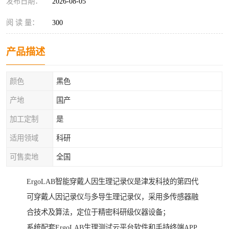
发布日期：
2026-08-05
阅 读 量：
300
产品描述
颜色
黑色
产地
国产
加工定制
是
适用领域
科研
可售卖地
全国
ErgoLAB智能穿戴人因生理记录仪是津发科技的第四代
可穿戴人因记录仪与多导生理记录仪，采用多传感器融
合技术及算法，定位于精密科研级仪器设备；
系统配套ErgoLAB生理测试云平台软件和手持终端APP