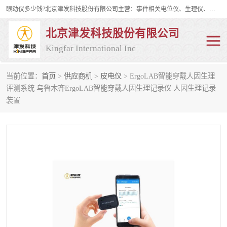
眼动仪多少钱?北京津发科技股份有限公司主营：事件相关电位仪、生理仪、肌电仪、脑电仪、皮电仪、眼动仪；是国家级高新技术企业、科技部认定的科技型中小企业和中关村高新技术企业，具备保密资格，具备自主进出口经营权；自主研发技术、产品与服务荣获多项省部级科学技术奖励、国家发明专利、国家软件著作权和省部级新技术新产品（服务）认证。
北京津发科技股份有限公司
Kingfar International Inc
当前位置：
首页
>
供应商机
>
皮电仪
> ErgoLAB智能穿戴人因生理
皮电仪
脑电仪
评测系统 乌鲁木齐ErgoLAB智能穿戴人因生理记录仪 人因生理记录
装置
肌电仪
生理仪
事件相关电位仪
眼动仪多少钱
行为观察与表情分析
动作捕捉与生物力学
情绪与生理记录
人机交互实验室
神经营销与消费行为实验
车俩与驾驶模拟