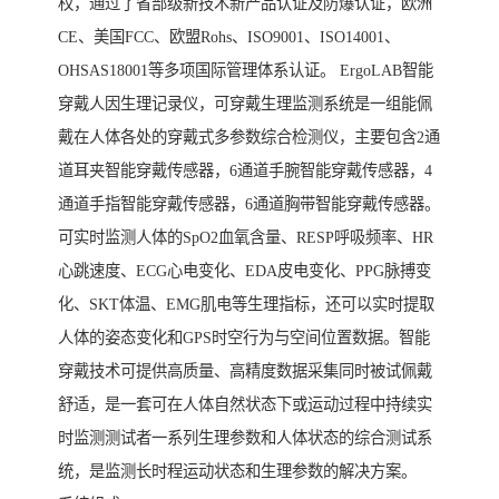
权，通过了省部级新技术新产品认证及防爆认证，欧洲
CE、美国FCC、欧盟Rohs、ISO9001、ISO14001、
OHSAS18001等多项国际管理体系认证。 ErgoLAB智能
穿戴人因生理记录仪，可穿戴生理监测系统是一组能佩
戴在人体各处的穿戴式多参数综合检测仪，主要包含2通
道耳夹智能穿戴传感器，6通道手腕智能穿戴传感器，4
通道手指智能穿戴传感器，6通道胸带智能穿戴传感器。
可实时监测人体的SpO2血氧含量、RESP呼吸频率、HR
心跳速度、ECG心电变化、EDA皮电变化、PPG脉搏变
化、SKT体温、EMG肌电等生理指标，还可以实时提取
人体的姿态变化和GPS时空行为与空间位置数据。智能
穿戴技术可提供高质量、高精度数据采集同时被试佩戴
舒适，是一套可在人体自然状态下或运动过程中持续实
时监测测试者一系列生理参数和人体状态的综合测试系
统，是监测长时程运动状态和生理参数的解决方案。