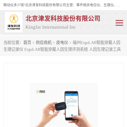
眼动仪多少钱?北京津发科技股份有限公司主营：事件相关电位仪、生理仪、肌电仪、脑电仪、皮电仪、眼动仪；是国家级高新技术企业、科技部认定的科技型中小企业和中关村高新技术企业，具备保密资格，具备自主进出口经营权；自主研发技术、产品与服务荣获多项省部级科学技术奖励、国家发明专利、国家软件著作权和省部级新技术新产品（服务）认证。
北京津发科技股份有限公司
Kingfar International Inc
当前位置：
首页
>
供应商机
>
皮电仪
> 福州ErgoLAB智能穿戴人因
皮电仪
脑电仪
生理记录仪 ErgoLAB智能穿戴人因生理评测系统 人因生理记录工具
肌电仪
生理仪
事件相关电位仪
眼动仪多少钱
行为观察与表情分析
动作捕捉与生物力学
情绪与生理记录
人机交互实验室
神经营销与消费行为实验
车俩与驾驶模拟