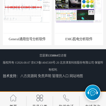
EMG肌电分析软件
您是第
1358064
位访客
版权所有 ©2026-08-07
京ICP备14045309号-20
北京津发科技股份有限公司
保留所
有权利.
技术支持：
八方资源网
免责声明
管理员入口
网站地图
ErgoLAB人机环境同步云平台
OMS材料物理光学属性测量仪