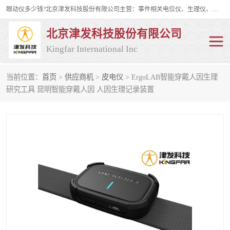
眼动仪多少钱?北京津发科技股份有限公司主营：事件相关电位仪、生理仪、肌电仪、脑电仪、皮电仪、眼动仪；是国家级高新技术企业、科技部认定的科技型中小企业和中关村高新技术企业，具备保密资格，具备自主进出口经营权；自主研发技术、产品与服务荣获多项省部级科学技术奖励、国家发明专利、国家软件著作权和省部级新技术新产品（服务）认证。
北京津发科技股份有限公司
Kingfar International Inc
当前位置：
首页
>
供应商机
>
皮电仪
> ErgoLAB智能穿戴人因生理
皮电仪
脑电仪
研究工具 昆明智能穿戴人因 人因生理记录装置
肌电仪
生理仪
事件相关电位仪
眼动仪多少钱
行为观察与表情分析
动作捕捉与生物力学
情绪与生理记录
人机交互实验室
神经营销与消费行为实验
车俩与驾驶模拟