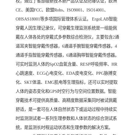
权，通过了省部级新技术新产品认证及防爆认证，欧洲
CE、美国FCC、欧盟Rohs、ISO9001、ISO14001、
OHSAS18001等多项国际管理体系认证。 ErgoLAB智能
穿戴人因生理记录仪，可穿戴生理监测系统是一组能佩
戴在人体各处的穿戴式多参数综合检测仪，主要包含2通
道耳夹智能穿戴传感器，6通道手腕智能穿戴传感器，4
通道手指智能穿戴传感器，6通道胸带智能穿戴传感器。
可实时监测人体的SpO2血氧含量、RESP呼吸频率、HR
心跳速度、ECG心电变化、EDA皮电变化、PPG脉搏变
化、SKT体温、EMG肌电等生理指标，还可以实时提取
人体的姿态变化和GPS时空行为与空间位置数据。智能
穿戴技术可提供高质量、高精度数据采集同时被试佩戴
舒适，是一套可在人体自然状态下或运动过程中持续实
时监测测试者一系列生理参数和人体状态的综合测试系
统，是监测长时程运动状态和生理参数的解决方案。