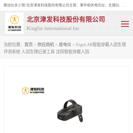
眼动仪多少钱?北京津发科技股份有限公司主营：事件相关电位仪、生理仪、肌电仪、脑电仪、皮电仪、眼动仪；是国家级高新技术企业、科技部认定的科技型中小企业和中关村高新技术企业，具备保密资格，具备自主进出口经营权；自主研发技术、产品与服务荣获多项省部级科学技术奖励、国家发明专利、国家软件著作权和省部级新技术新产品（服务）认证。
北京津发科技股份有限公司
Kingfar International Inc
当前位置：
首页
>
供应商机
>
皮电仪
> ErgoLAB智能穿戴人因生理
皮电仪
脑电仪
评测系统 人因生理记录工具 沈阳智能穿戴人因
肌电仪
生理仪
事件相关电位仪
眼动仪多少钱
行为观察与表情分析
动作捕捉与生物力学
情绪与生理记录
人机交互实验室
神经营销与消费行为实验
车俩与驾驶模拟