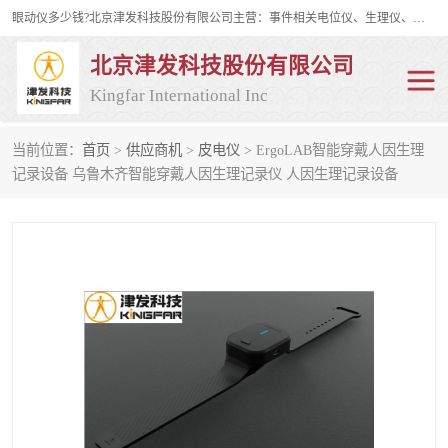
眼动仪多少钱?北京津发科技股份有限公司主营：事件相关电位仪、生理仪、肌电仪、脑电仪、皮电仪、眼动仪；是国家级高新技术企业、科技部认定的科技型中小企业和中关村高新技术企业，具备保密资格，具备自主进出口经营权；自主研发技术、产品与服务荣获多项省部级科学技术奖励、国家发明专利、国家软件著作权和省部级新技术新产品（服务）认证。
北京津发科技股份有限公司
Kingfar International Inc
当前位置：
首页
>
供应商机
>
皮电仪
> ErgoLAB智能穿戴人因生理
皮电仪
脑电仪
记录设备 乌鲁木齐智能穿戴人因生理记录仪 人因生理记录设备
肌电仪
生理仪
事件相关电位仪
眼动仪多少钱
行为观察与表情分析
动作捕捉与生物力学
情绪与生理记录
人机交互实验室
神经营销与消费行为实验
车俩与驾驶模拟