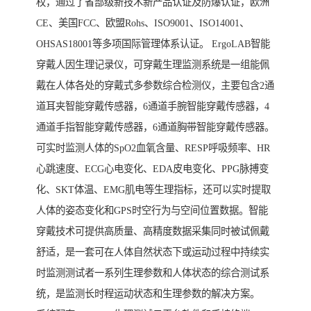
权，通过了省部级新技术新产品认证及防爆认证，欧洲
CE、美国FCC、欧盟Rohs、ISO9001、ISO14001、
OHSAS18001等多项国际管理体系认证。 ErgoLAB智能
穿戴人因生理记录仪，可穿戴生理监测系统是一组能佩
戴在人体各处的穿戴式多参数综合检测仪，主要包含2通
道耳夹智能穿戴传感器，6通道手腕智能穿戴传感器，4
通道手指智能穿戴传感器，6通道胸带智能穿戴传感器。
可实时监测人体的SpO2血氧含量、RESP呼吸频率、HR
心跳速度、ECG心电变化、EDA皮电变化、PPG脉搏变
化、SKT体温、EMG肌电等生理指标，还可以实时提取
人体的姿态变化和GPS时空行为与空间位置数据。智能
穿戴技术可提供高质量、高精度数据采集同时被试佩戴
舒适，是一套可在人体自然状态下或运动过程中持续实
时监测测试者一系列生理参数和人体状态的综合测试系
统，是监测长时程运动状态和生理参数的解决方案。