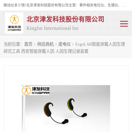
眼动仪多少钱?北京津发科技股份有限公司主营：事件相关电位仪、生理仪、肌电仪、脑电仪、皮电仪、眼动仪；是国家级高新技术企业、科技部认定的科技型中小企业和中关村高新技术企业，具备保密资格，具备自主进出口经营权；自主研发技术、产品与服务荣获多项省部级科学技术奖励、国家发明专利、国家软件著作权和省部级新技术新产品（服务）认证。
北京津发科技股份有限公司
Kingfar International Inc
当前位置：
首页
>
供应商机
>
皮电仪
> ErgoLAB智能穿戴人因生理
皮电仪
脑电仪
研究工具 西安智能穿戴人因 人因生理记录装置
肌电仪
生理仪
事件相关电位仪
眼动仪多少钱
行为观察与表情分析
动作捕捉与生物力学
情绪与生理记录
人机交互实验室
神经营销与消费行为实验
车俩与驾驶模拟