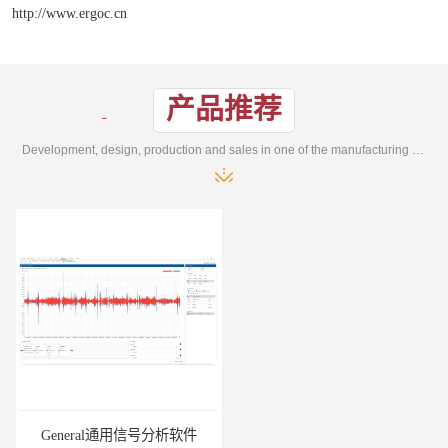
http://www.ergoc.cn
产品推荐
Development, design, production and sales in one of the manufacturing enterprises
General通用信号分析软件
EMG肌电分析软件