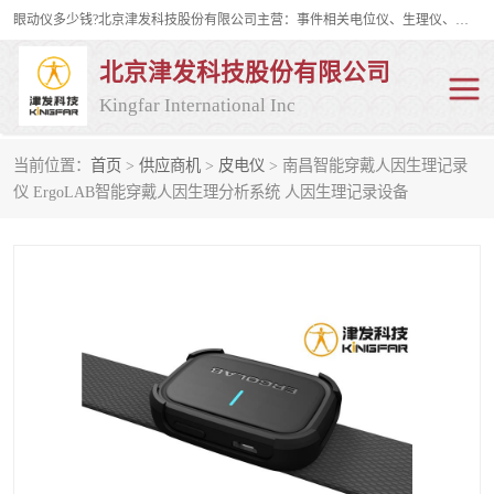
眼动仪多少钱?北京津发科技股份有限公司主营：事件相关电位仪、生理仪、肌电仪、脑电仪、皮电仪、眼动仪；是国家级高新技术企业、科技部认定的科技型中小企业和中关村高新技术企业，具备保密资格，具备自主进出口经营权；自主研发技术、产品与服务荣获多项省部级科学技术奖励、国家发明专利、国家软件著作权和省部级新技术新产品（服务）认证。
北京津发科技股份有限公司
Kingfar International Inc
当前位置：
首页
>
供应商机
>
皮电仪
> 南昌智能穿戴人因生理记录
皮电仪
脑电仪
仪 ErgoLAB智能穿戴人因生理分析系统 人因生理记录设备
肌电仪
生理仪
事件相关电位仪
眼动仪多少钱
行为观察与表情分析
动作捕捉与生物力学
情绪与生理记录
人机交互实验室
神经营销与消费行为实验
车俩与驾驶模拟