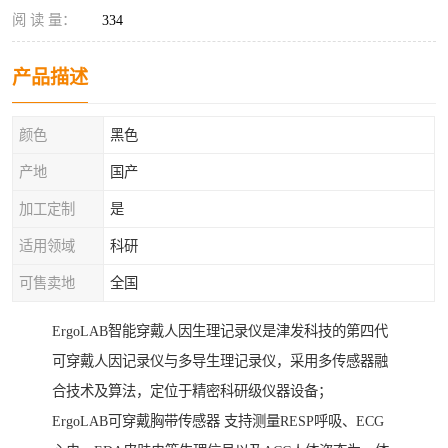
阅 读 量：
334
产品描述
颜色
黑色
产地
国产
加工定制
是
适用领域
科研
可售卖地
全国
ErgoLAB智能穿戴人因生理记录仪是津发科技的第四代
可穿戴人因记录仪与多导生理记录仪，采用多传感器融
合技术及算法，定位于精密科研级仪器设备；
ErgoLAB可穿戴胸带传感器 支持测量RESP呼吸、ECG